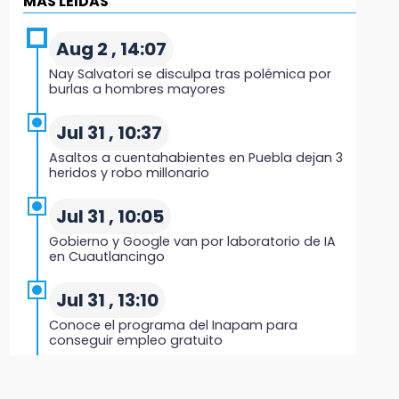
MÁS LEIDAS
Black Tiger IV hará su presentación en la
Arena Puebla
Aug 2 , 14:07
19:54
Nay Salvatori se disculpa tras polémica por
Investigación de ASE a Tlatehui y Cuautle no
burlas a hombres mayores
es politiquería, es por posible desfalco al
erario
Jul 31 , 10:37
Asaltos a cuentahabientes en Puebla dejan 3
19:45
heridos y robo millonario
Estado invertirá en unidades médicas del
IMSS-Bienestar y el SEDIF
Jul 31 , 10:05
Gobierno y Google van por laboratorio de IA
19:35
en Cuautlancingo
De la Vega niega venta de Bravos
Jul 31 , 13:10
19:34
Conoce el programa del Inapam para
Desalojan a dos comerciantes en Valsequillo
conseguir empleo gratuito
por invasión en zona de Conagua
Aug 1 , 14:34
19:18