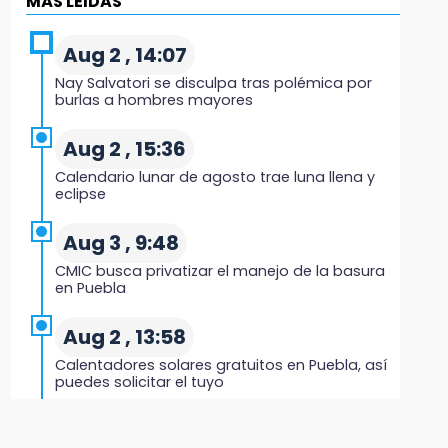
MÁS LEIDAS
Regresa Sheinbaum a Puebla y entrega
viviendas: programa avanza 30 %
Aug 2 , 14:07
18:11
Nay Salvatori se disculpa tras polémica por
México hace historia: tricampeón de
burlas a hombres mayores
Centroamericanos
Aug 2 , 15:36
17:24
Calendario lunar de agosto trae luna llena y
El Quintalero: la panadería de Izúcar que
eclipse
elabora pan de conejo para Santo Domingo
Aug 3 , 9:48
17:20
CMIC busca privatizar el manejo de la basura
Conductora se estampa contra vivienda y
en Puebla
mata a trabajador en Tehuacán
Aug 2 , 13:58
17:18
Calentadores solares gratuitos en Puebla, así
Advierten sanciones por estacionarse en
puedes solicitar el tuyo
avenida de Tlatlauquitepec
Aug 2 , 12:19
17:15