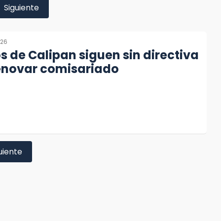
Siguiente
026
os de Calipan siguen sin directiva
renovar comisariado
uiente