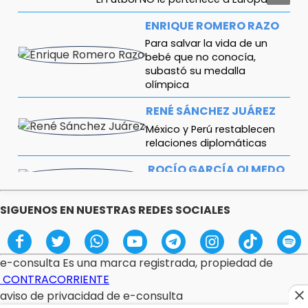
ENRIQUE ROMERO RAZO
Para salvar la vida de un
bebé que no conocía,
subastó su medalla
olímpica
RENÉ SÁNCHEZ JUÁREZ
México y Perú restablecen
relaciones diplomáticas
ROCÍO GARCÍA OLMEDO
Rosario Castellanos
SIGUENOS EN NUESTRAS REDES SOCIALES
PEDRO RAMÍREZ
De Santo Domingo a Los Ángeles: el
verdadero examen apenas
comienza
e-consulta Es una marca registrada, propiedad de
CONTRACORRIENTE
aviso de privacidad de e-consulta