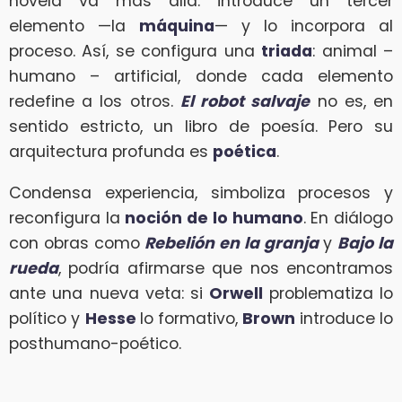
novela va más allá: introduce un tercer
elemento —la
máquina
— y lo incorpora al
proceso. Así, se configura una
triada
: animal –
humano – artificial, donde cada elemento
redefine a los otros.
El robot salvaje
no es, en
sentido estricto, un libro de poesía. Pero su
arquitectura profunda es
poética
.
Condensa experiencia, simboliza procesos y
reconfigura la
noción de lo humano
. En diálogo
con obras como
Rebelión en la granja
y
Bajo la
rueda
, podría afirmarse que nos encontramos
ante una nueva veta: si
Orwell
problematiza lo
político y
Hesse
lo formativo,
Brown
introduce lo
posthumano-poético.