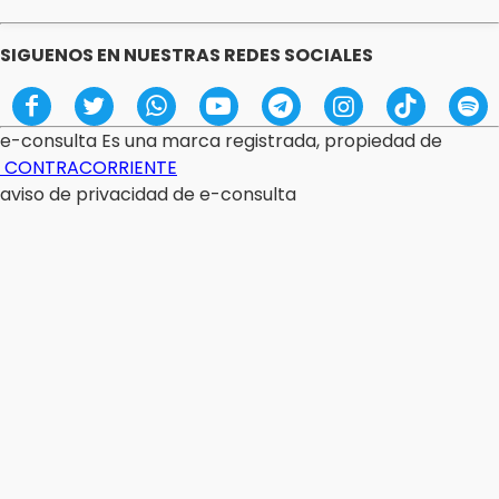
mostramos
depende de cómo
dormimos
SIGUENOS EN NUESTRAS REDES SOCIALES
JOSÉL MOCTEZUMA
Armenta no solapará
e-consulta Es una marca registrada, propiedad de
gobernantes fantoches y
CONTRACORRIENTE
omisos
aviso de privacidad de e-consulta