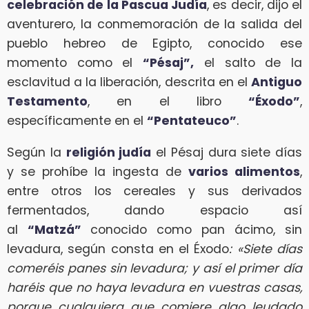
celebración de la Pascua Judía
, es decir, dijo el
aventurero, la conmemoración de la salida del
pueblo hebreo de Egipto, conocido ese
momento como el
“Pésaj”,
el salto de la
esclavitud a la liberación, descrita en el
Antiguo
Testamento
, en el libro
“Éxodo”
,
específicamente en el
“Pentateuco”
.
Según la
religión judía
el Pésaj dura siete días
y se prohíbe la ingesta de
varios alimentos
,
entre otros los cereales y sus derivados
fermentados, dando espacio así
al
“Matzá”
conocido como pan ácimo, sin
levadura, según consta en el Éxodo
: «Siete días
comeréis panes sin levadura; y así el primer día
haréis que no haya levadura en vuestras casas,
porque cualquiera que comiere algo leudado