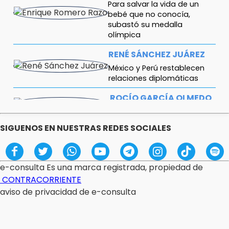
Para salvar la vida de un
bebé que no conocía,
subastó su medalla
olímpica
RENÉ SÁNCHEZ JUÁREZ
México y Perú restablecen
relaciones diplomáticas
ROCÍO GARCÍA OLMEDO
Rosario Castellanos
SIGUENOS EN NUESTRAS REDES SOCIALES
PEDRO RAMÍREZ
De Santo Domingo a Los Ángeles: el
verdadero examen apenas
comienza
e-consulta Es una marca registrada, propiedad de
CONTRACORRIENTE
aviso de privacidad de e-consulta