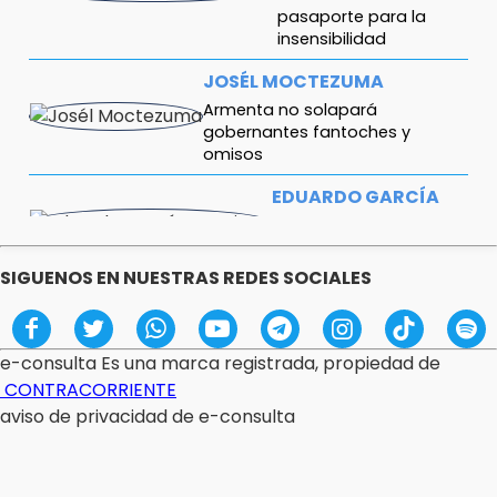
pasaporte para la
insensibilidad
JOSÉL MOCTEZUMA
Armenta no solapará
gobernantes fantoches y
omisos
EDUARDO GARCÍA
ANGUIANO
Intervención en México
SIGUENOS EN NUESTRAS REDES SOCIALES
RODOLFO HERRERA
CHAROLET
Descasadas y
e-consulta Es una marca registrada, propiedad de
arrepentidas
CONTRACORRIENTE
aviso de privacidad de e-consulta