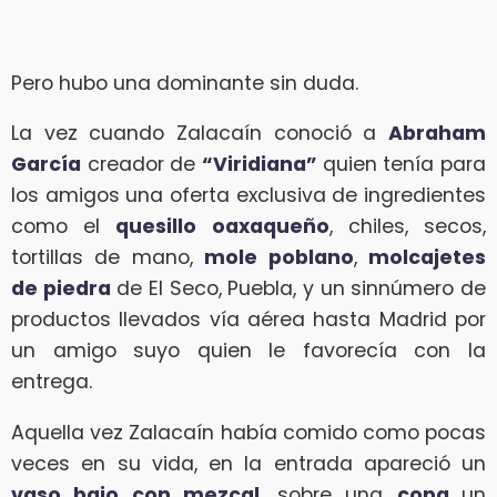
Pero hubo una dominante sin duda.
La vez cuando Zalacaín conoció a
Abraham
García
creador de
“Viridiana”
quien tenía para
los amigos una oferta exclusiva de ingredientes
como el
quesillo oaxaqueño
, chiles, secos,
tortillas de mano,
mole poblano
,
molcajetes
de piedra
de El Seco, Puebla, y un sinnúmero de
productos llevados vía aérea hasta Madrid por
un amigo suyo quien le favorecía con la
entrega.
Aquella vez Zalacaín había comido como pocas
veces en su vida, en la entrada apareció un
vaso bajo con mezcal
, sobre una
copa
un