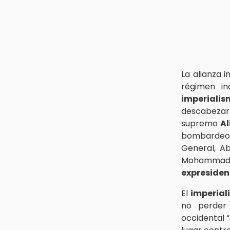
La alianza 
régimen in
imperialis
descabeza
supremo
Al
bombardeos 
General, Ab
Mohammad Sh
expreside
El
imperia
no perder
occidental 