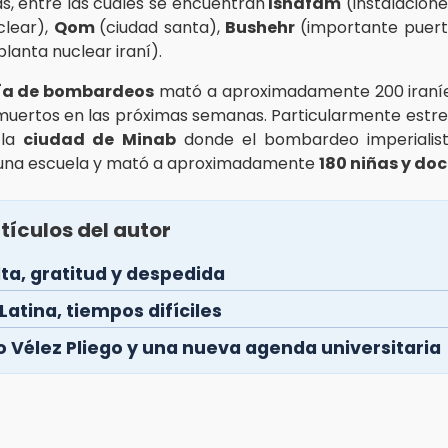
as, entre las cuales se encuentran
Ishafam
(instalacione
clear),
Qom
(ciudad santa),
Bushehr
(importante puert
 planta nuclear iraní).
ía de bombardeos
mató a aproximadamente 200 iraní
uertos en las próximas semanas. Particularmente est
 la
ciudad de Minab
donde el bombardeo imperialista
 una escuela y mató a aproximadamente
180 niñas y do
tículos del autor
ta, gratitud y despedida
atina, tiempos difíciles
o Vélez Pliego y una nueva agenda universitaria