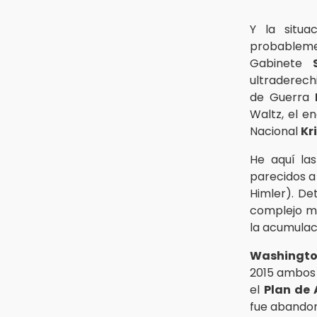
Y la situ
probableme
Gabinete
ultraderech
de Guerra
Waltz, el e
Nacional
Kr
He aquí las
parecidos a 
Himler). De
complejo mil
la acumulac
Washingt
2015 ambos 
el
Plan de 
fue abandon