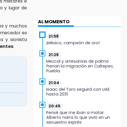
s militares e
o y lugar de
AL MOMENTO
es y muchos
remecedor es
21:58
 y sionista
¡México, campeón de oro!
centes
.
21:26
Mezcal y artesanías de palma
frenan la migración en Caltepec,
Puebla
21:04
Isaac del Toro seguirá con UAE
hasta 2031
20:45
Pensé que me iban a matar:
Alberto narra lo que vivió en un
secuestro exprés