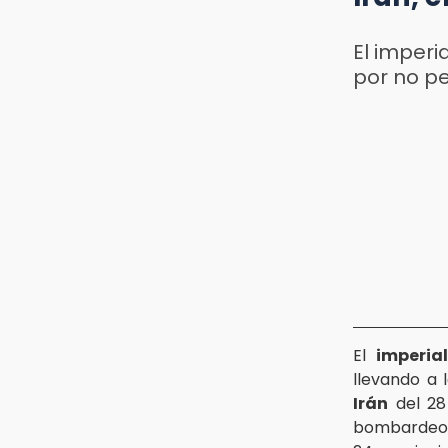
El imperi
por no p
El
imperia
llevando a 
Irán
del 28
bombardeo n