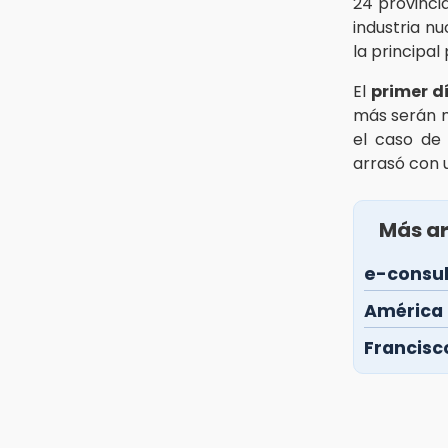
24 provinci
industria nu
la principal
El
primer d
más serán m
el caso de
arrasó con
Más ar
e-consul
América L
Francisc