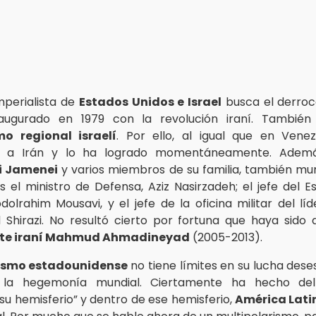
imperialista de
Estados Unidos e Israel
busca el derroc
augurado en 1979 con la revolución iraní. También 
mo regional israelí
. Por ello, al igual que en Vene
r a Irán y lo ha logrado momentáneamente. Además
i Jamenei
y varios miembros de su familia, también mur
el ministro de Defensa, Aziz Nasirzadeh; el jefe del 
dolrahim Mousavi, y el jefe de la oficina militar del lí
irazi. No resultó cierto por fortuna que haya sido 
nte iraní Mahmud Ahmadineyad
(2005-2013).
lismo estadounidense
no tiene límites en su lucha des
 la hegemonía mundial. Ciertamente ha hecho del 
“su hemisferio” y dentro de ese hemisferio,
América Lati