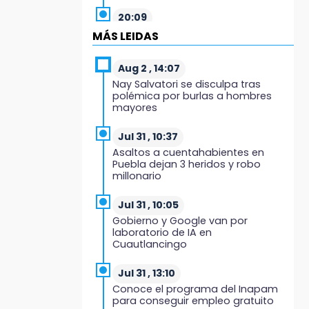
20:09
Black Tiger IV hará su
MÁS LEIDAS
presentación en la Arena Puebla
Aug 2 , 14:07
19:54
Nay Salvatori se disculpa tras
Investigación de ASE a Tlatehui y
polémica por burlas a hombres
Cuautle no es politiquería, es por
mayores
posible desfalco al erario
Jul 31 , 10:37
19:45
Asaltos a cuentahabientes en
Estado invertirá en unidades
Puebla dejan 3 heridos y robo
médicas del IMSS-Bienestar y el
millonario
SEDIF
Jul 31 , 10:05
19:35
Gobierno y Google van por
De la Vega niega venta de Bravos
laboratorio de IA en
Cuautlancingo
19:34
Desalojan a dos comerciantes en
Jul 31 , 13:10
Valsequillo por invasión en zona
Conoce el programa del Inapam
de Conagua
para conseguir empleo gratuito