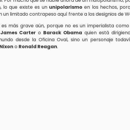
al. Por mucho que se hable ahora de un multipolarismo, p
n, lo que existe es un
unipolarismo
en los hechos, po
n un limitado contrapeso aquí frente a los designios de W
n es más grave aún, porque no es un imperialista com
,
James Carter
o
Barack Obama
quien está dirigien
mundo desde la Oficina Oval, sino un personaje todav
 Nixon
o
Ronald Reagan
.