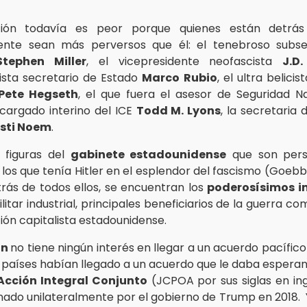
ación todavía es peor porque quienes están detrá
nte sean más perversos que él: el tenebroso subse
Stephen Miller
, el vicepresidente neofascista
J.D
ista secretario de Estado
Marco Rubio
, el ultra belici
Pete Hegseth
, el que fuera el asesor de Seguridad N
ncargado interino del ICE
Todd M. Lyons
, la secretaria
isti Noem
.
 figuras del
gabinete estadounidense
que son pers
los que tenía Hitler en el esplendor del fascismo (Goebb
trás de todos ellos, se encuentran los
poderosísimos i
itar industrial, principales beneficiarios de la guerra 
ión capitalista estadounidense.
on
no tiene ningún interés en llegar a un acuerdo pacífico
países habían llegado a un acuerdo que le daba esperanz
Acción Integral Conjunto
(JCPOA por sus siglas en ingl
ado unilateralmente por el gobierno de Trump en 2018. Y