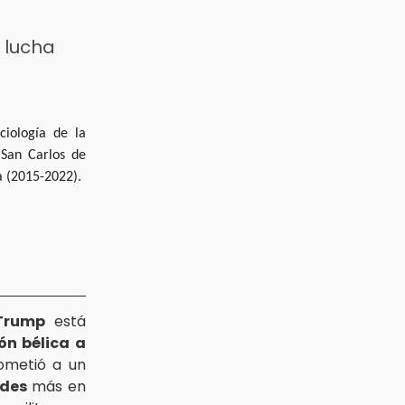
 lucha
ciología de la
 San Carlos de
a (2015-2022).
Trump
está
ón bélica a
ometió a un
ades
más en