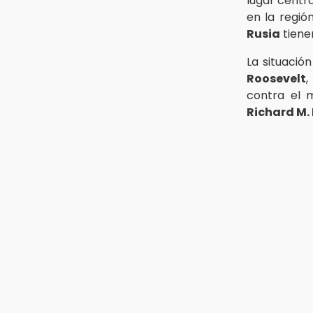
lugar centr
en la regió
Rusia
tiene
La situació
Roosevelt
contra el 
Richard M.