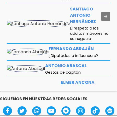
SANTIAGO
ANTONIO
HERNÁNDEZ
El respeto a los
adultos mayores no
se negocia
FERNANDO ABRAJÁN
¿Diputadas o influencers?
ANTONIO ABASCAL
Gestas de capitán
ELMER ANCONA
DORANTES
Diputadas ‘chistosas’ y
SIGUENOS EN NUESTRAS REDES SOCIALES
vacías