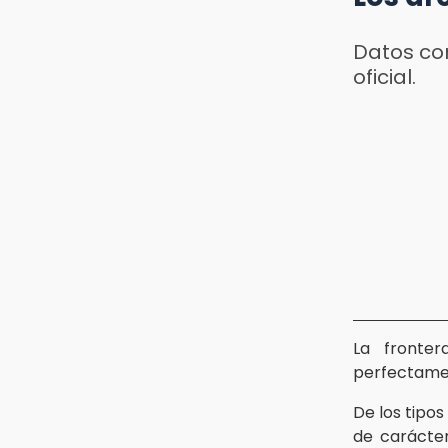
Datos co
oficial.
La fronter
perfectamen
De los tipo
de carácter