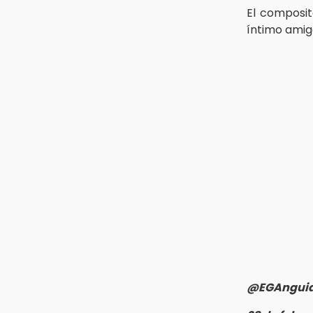
El composit
íntimo amigo
@EGAngui