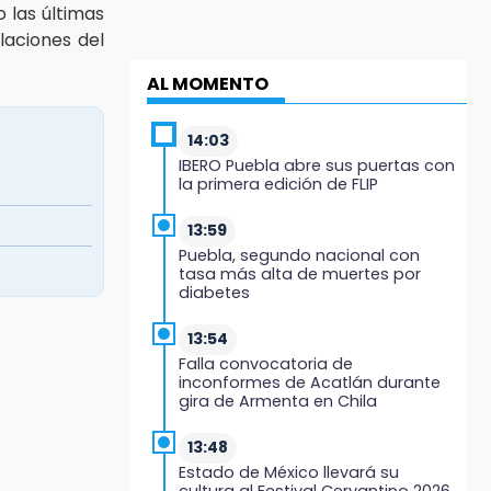
o las últimas
laciones del
AL MOMENTO
14:03
IBERO Puebla abre sus puertas con
la primera edición de FLIP
13:59
Puebla, segundo nacional con
tasa más alta de muertes por
diabetes
13:54
Falla convocatoria de
inconformes de Acatlán durante
gira de Armenta en Chila
13:48
Estado de México llevará su
cultura al Festival Cervantino 2026