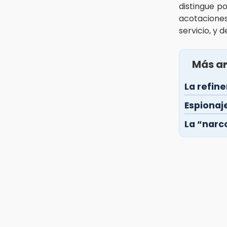
distingue po
acotaciones
servicio, y 
Más ar
La refine
Espionaj
La “narc