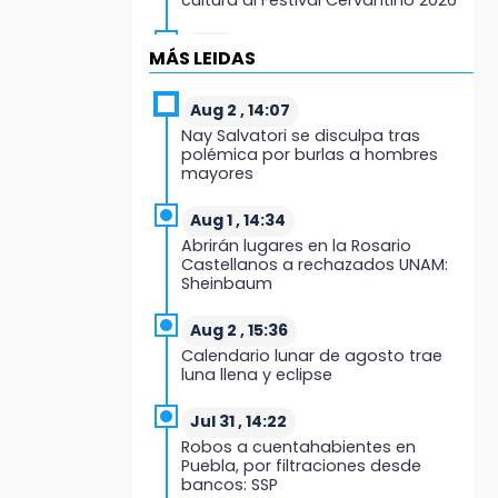
13:26
MÁS LEIDAS
Ya instalan más de 2 mil luces
para fiestas patrias en el Centro
Histórico
Aug 2 , 14:07
Nay Salvatori se disculpa tras
polémica por burlas a hombres
12:55
mayores
Aranza López, la poblana que
tocó la gloria
Aug 1 , 14:34
Abrirán lugares en la Rosario
12:49
Castellanos a rechazados UNAM:
Condenan en San José
Sheinbaum
Miahuatlán a hombre por
portación de metanfetamina
Aug 2 , 15:36
Calendario lunar de agosto trae
12:48
luna llena y eclipse
Ayuntamiento de Puebla licita
compra de 30 nuevos vehículos
Jul 31 , 14:22
Robos a cuentahabientes en
12:08
Puebla, por filtraciones desde
¿Buscas apoyo para útiles?
bancos: SSP
Regístralo en la Beca Rita Cetina y