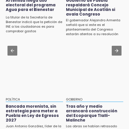
Jul 31 , 13:46
Artemisa niega uso
Gobierno de Puebla
15:43
electoral del programa
respaldará Concejo
Certifícate como operador de transporte en
Agua para el Bienestar
Municipal de Acatlán si
Investigan presunta reventa de más de 100
Icatep
avala Congreso
lotes en panteón de Tehuacán
La titular de la Secretaría de
El gobernador Alejandro Armenta
Bienestar indicó que la petición de
Jul 31 , 13:35
señaló que si este es el
INE a los ciudadanos es para
15:32
planteamiento del Congreso
El mexicano Karim López firma contrato
comprobar gastos
Roban bicicleta en menos de un minuto en
estarán atentos a su resolución
multianual con Memphis Grizzlies
plaza de Libres
Jul 31 , 14:02
15:26
Prepárate para lluvias intensas por frente
Grupo armado asalta gasera en San Andrés
frío en Puebla
Cholula
15:21
Texmelucan contará con más de 500
cámaras de videovigilancia
15:08
POLÍTICA
GOBIERNO
Huitzilan de Serdán espera hasta 30 mil
Bancada morenista, sin
Tras año y medio
visitantes en feria
estrategia para meter a
arrancará construcción
Puebla en Ley de Egresos
del Ecoparque Tlalli-
2027
Malinche
15:07
Juan Antonio González, líder de la
Las obras se habían retrasado
Rastro de Atlixco descarta clembuterol y