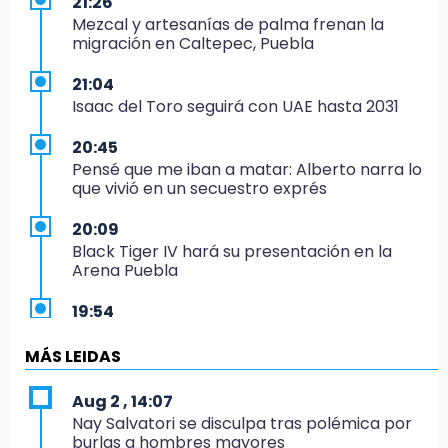
21:26
Mezcal y artesanías de palma frenan la
migración en Caltepec, Puebla
21:04
Isaac del Toro seguirá con UAE hasta 2031
20:45
Pensé que me iban a matar: Alberto narra lo
que vivió en un secuestro exprés
20:09
Black Tiger IV hará su presentación en la
Arena Puebla
19:54
Investigación de ASE a Tlatehui y Cuautle no
es politiquería, es por posible desfalco al
MÁS LEIDAS
erario
Aug 2 , 14:07
19:45
Nay Salvatori se disculpa tras polémica por
Estado invertirá en unidades médicas del
burlas a hombres mayores