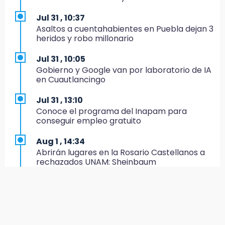
IMSS-Bienestar y el SEDIF
Jul 31 , 10:37
19:35
Asaltos a cuentahabientes en Puebla dejan 3
De la Vega niega venta de Bravos
heridos y robo millonario
19:34
Jul 31 , 10:05
Desalojan a dos comerciantes en Valsequillo
Gobierno y Google van por laboratorio de IA
por invasión en zona de Conagua
en Cuautlancingo
19:18
Jul 31 , 13:10
Bancada morenista, sin estrategia para
Conoce el programa del Inapam para
meter a Puebla en Ley de Egresos 2027
conseguir empleo gratuito
18:54
Aug 1 , 14:34
Gobierno rehabilitará el drenaje del Hospital
Abrirán lugares en la Rosario Castellanos a
de Especialidades del Issstep
rechazados UNAM: Sheinbaum
18:49
Aug 2 , 15:36
Sujeto asalta banco en Plaza Dorada tras
Calendario lunar de agosto trae luna llena y
amenazar con supuesto explosivo
eclipse
18:43
Jul 31 , 12:59