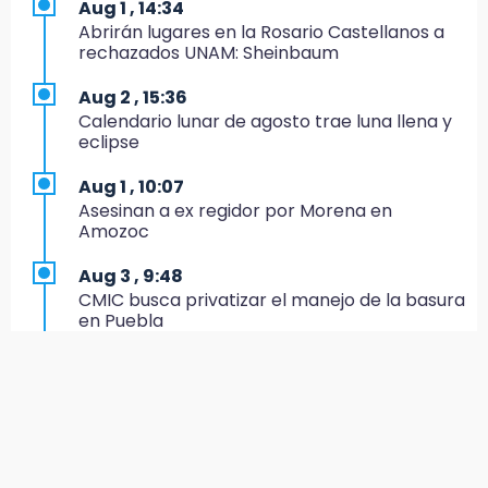
Aug 1 , 14:34
15:49
Abrirán lugares en la Rosario Castellanos a
Indigna a madre de Karla Valeria publicación
rechazados UNAM: Sheinbaum
de su yerno Yeudiel
Aug 2 , 15:36
15:19
Calendario lunar de agosto trae luna llena y
Clausuran locales del mercado de
eclipse
Huauchinango; locatarios exigen soluciones
Aug 1 , 10:07
14:55
Asesinan a ex regidor por Morena en
Escuelas de Molcaxac y Tehuitzingo anuncian
Amozoc
inscripciones 2026-2027
Aug 3 , 9:48
14:49
CMIC busca privatizar el manejo de la basura
Basura da mala imagen a la feria de San
en Puebla
Salvador El Seco
Aug 1 , 13:13
14:36
Feria de Teziutlán 2026: inicia con 16 días de
Inician las finales del Campeonato Nacional
actividades en la Sierra Nororiental
Infantil, Juvenil y de Escaramuzas Puebla
2026
Jul 31 , 17:16
¿Se va? Real Madrid anunció que no igualaran
14:32