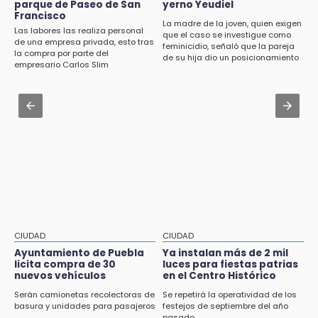
parque de Paseo de San
yerno Yeudiel
¿Buscas apoyo para útiles? Regístralo en la
eléctricas en Tehuacán
Francisco
Beca Rita Cetina y recibe 2,500 pesos
La madre de la joven, quien exigen
Las labores las realiza personal
que el caso se investigue como
Aug 1 , 15:59
de una empresa privada, esto tras
feminicidio, señaló que la pareja
12:07
la compra por parte del
Muere hermano del alcalde durante
de su hija dio un posicionamiento
Profeco clausura Cimera Gym Club, de Club
empresario Carlos Slim
maniobras en carretera de Tlaxco
en redes
Alpha, en San Pedro Cholula
Aug 1 , 14:04
12:06
Protección Civil dictaminó seguro el mástil de
Toma precauciones por lluvias fuertes en
Los Voladores de Papantla en Izúcar de
Puebla este fin de semana
Matamoros tras 24 de julio
11:47
¿Vas a remodelar? Infonavit te presta hasta
71 mil pesos en 2026
11:43
CIUDAD
CIUDAD
Icatep abre 6 cursos desde 600 pesos:
checa fechas y cómo inscribirte
Ayuntamiento de Puebla
Ya instalan más de 2 mil
licita compra de 30
luces para fiestas patrias
nuevos vehículos
en el Centro Histórico
11:34
Choque de autobús vs tráiler en autopista
Serán camionetas recolectoras de
Se repetirá la operatividad de los
basura y unidades para pasajeros
festejos de septiembre del año
Tlaxco-Tejocotal deja 20 heridos
pasado