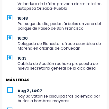
Volcadura de tráiler provoca cierre total en
autopista Orizaba-Puebla
16:48
Por segundo día, podan árboles en zona del
parque de Paseo de San Francisco
16:30
Delegado de Bienestar ofrece asamblea de
Morena en oficinas de Cohuecan
16:13
Cabildo de Acatlán rechaza propuesta de
nuevo secretario general de la alcaldesa
16:05
MÁS LEIDAS
Doce años después, gobierno intervendrá de
nuevo la Ex-Hacienda de Chautla
Aug 2 , 14:07
Nay Salvatori se disculpa tras polémica por
16:01
burlas a hombres mayores
¡El Lobo Mexicano está de vuelta!