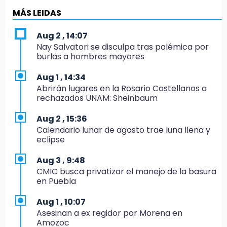
Directora de Orquesta Symphonia UDLAP
MÁS LEIDAS
dirige agrupaciones de talla internacional
Aug 2 , 14:07
18:14
Nay Salvatori se disculpa tras polémica por
EE. UU. Sub-20 avanza a la final de
burlas a hombres mayores
CONCACAF
Aug 1 , 14:34
17:50
Abrirán lugares en la Rosario Castellanos a
Van 17 denuncias por delitos ambientales,
rechazados UNAM: Sheinbaum
pero no hay detenidos por incendios
Aug 2 , 15:36
17:01
Calendario lunar de agosto trae luna llena y
Vecinos de Atlixco-Metepec denuncian
eclipse
inseguridad en caminos alternos por obra
carretera
Aug 3 , 9:48
CMIC busca privatizar el manejo de la basura
16:52
en Puebla
Vacían negocio de ropa en Tehuacán;
pérdidas superan los 100 mil pesos
Aug 1 , 10:07
Asesinan a ex regidor por Morena en
16:49
Amozoc