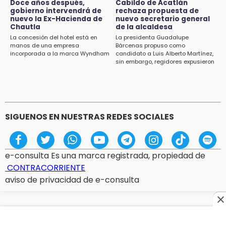
Doce años después,
Cabildo de Acatlán
gobierno intervendrá de
rechaza propuesta de
13:48
nuevo la Ex-Hacienda de
nuevo secretario general
Estado de México llevará su cultura al
Chautla
de la alcaldesa
Festival Cervantino 2026
La concesión del hotel está en
La presidenta Guadalupe
manos de una empresa
Bárcenas propuso como
incorporada a la marca Wyndham
candidato a Luis Alberto Martínez,
13:26
sin embargo, regidores expusieron
Ya instalan más de 2 mil luces para fiestas
su inconformidad ya que fue la
patrias en el Centro Histórico
única propuesta
12:55
Aranza López, la poblana que tocó la gloria
SIGUENOS EN NUESTRAS REDES SOCIALES
e-consulta Es una marca registrada, propiedad de
CONTRACORRIENTE
aviso de privacidad de e-consulta