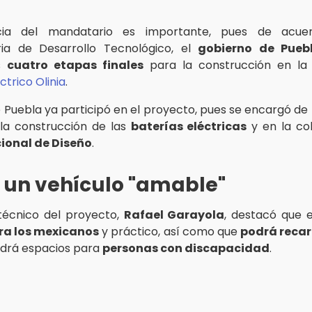
cia del mandatario es importante, pues de acue
ria de Desarrollo Tecnológico, el
gobierno de Pueb
as
cuatro etapas finales
para la construcción en la 
ctrico Olinia
.
e Puebla ya participó en el proyecto, pues se encargó de
 la construcción de las
baterías eléctricas
y en la co
ional de Diseño
.
, un vehículo "amable"
 técnico del proyecto,
Rafael Garayola
, destacó que 
a los mexicanos
y práctico, así como que
podrá reca
drá espacios para
personas con discapacidad
.