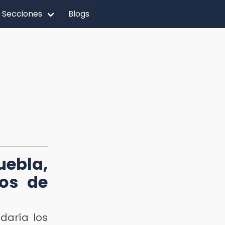
Secciones
Blogs
uebla,
tos de
ndaría los