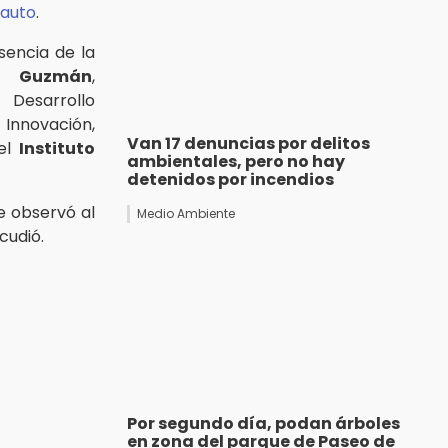
auto
.
sencia de la
a Guzmán
,
sarrollo
 Innovación,
Van 17 denuncias por delitos
del
Instituto
ambientales, pero no hay
detenidos por incendios
e observó al
Medio Ambiente
cudió.
Por segundo día, podan árboles
en zona del parque de Paseo de