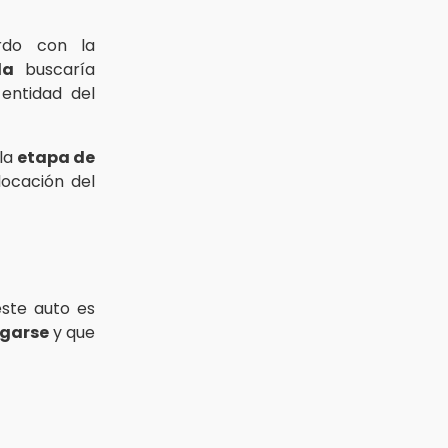
rdo con la
la
buscaría
entidad del
 la
etapa de
locación del
este auto es
rgarse
y que