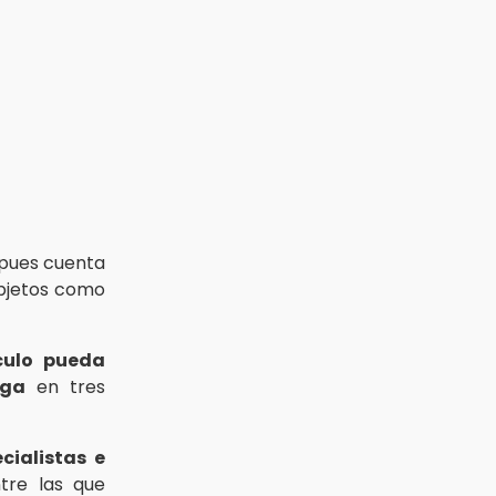
, pues cuenta
objetos como
culo pueda
rga
en tres
cialistas e
ntre las que