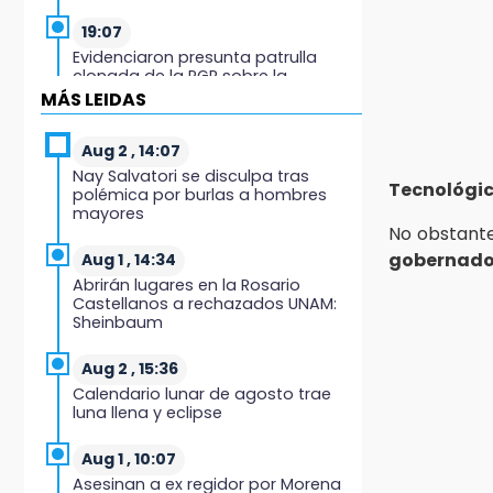
19:07
Evidenciaron presunta patrulla
clonada de la PGR sobre la
Cuacnopalan-Oaxaca
MÁS LEIDAS
19:04
Aug 2 , 14:07
Directora de Orquesta Symphonia
Nay Salvatori se disculpa tras
UDLAP dirige agrupaciones de talla
Tecnológic
polémica por burlas a hombres
internacional
mayores
No obstante
18:14
gobernado
Aug 1 , 14:34
EE. UU. Sub-20 avanza a la final de
Abrirán lugares en la Rosario
CONCACAF
Castellanos a rechazados UNAM:
Sheinbaum
17:50
Van 17 denuncias por delitos
Aug 2 , 15:36
ambientales, pero no hay
Calendario lunar de agosto trae
detenidos por incendios
luna llena y eclipse
17:01
Aug 1 , 10:07
Vecinos de Atlixco-Metepec
Asesinan a ex regidor por Morena
denuncian inseguridad en