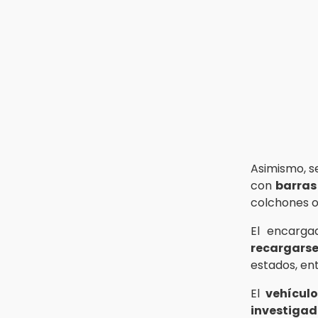
13:26
Ya instalan más de 2 mil luces
para fiestas patrias en el Centro
Histórico
12:55
Aranza López, la poblana que tocó
la gloria
Asimismo, se
con
barras
colchones 
El encarga
recargars
estados, en
El
vehículo
investiga