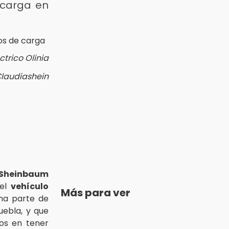
 carga en
trico Olinia
Claudiashein
 Sheinbaum
 el
vehículo
Más para ver
una parte de
uebla, y que
os en tener