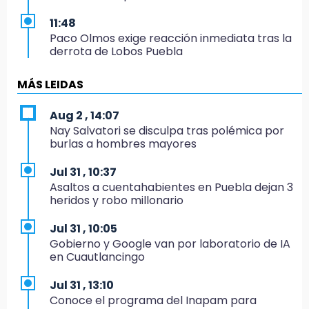
11:48
Paco Olmos exige reacción inmediata tras la
derrota de Lobos Puebla
11:31
MÁS LEIDAS
Aumentan 400 % denuncias por robo en
transporte público en 6 años
Aug 2 , 14:07
Nay Salvatori se disculpa tras polémica por
11:24
burlas a hombres mayores
Soles no bajará la guardia tras vencer a
Lobos
Jul 31 , 10:37
Asaltos a cuentahabientes en Puebla dejan 3
11:21
heridos y robo millonario
Clausuran 51 locales abandonados del
Mercado Municipal de Huauchinango
Jul 31 , 10:05
Gobierno y Google van por laboratorio de IA
11:03
en Cuautlancingo
Ataque a balazos contra vivienda alarma a
vecinos de Izúcar de Matamoros
Jul 31 , 13:10
Conoce el programa del Inapam para
10:41