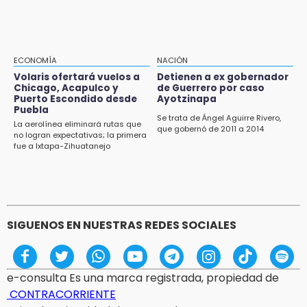
Supervisa rectora Lilia Cedillo proceso de
inscripción del nivel superior
19:09
ECONOMÍA
NACIÓN
Checo y Cadillac, en blanco antes del parón
Volaris ofertará vuelos a
Detienen a ex gobernador
Chicago, Acapulco y
de Guerrero por caso
18:14
Puerto Escondido desde
Ayotzinapa
Remesas en Puebla incrementan 3.9% en
Puebla
primer semestre de 2026
Se trata de Ángel Aguirre Rivero,
La aerolínea eliminará rutas que
que gobernó de 2011 a 2014
no logran expectativas; la primera
18:12
fue a Ixtapa-Zihuatanejo
Rayo provoca incendio en un pino al sur de la
ciudad de Atlixco
SIGUENOS EN NUESTRAS REDES SOCIALES
e-consulta Es una marca registrada, propiedad de
CONTRACORRIENTE