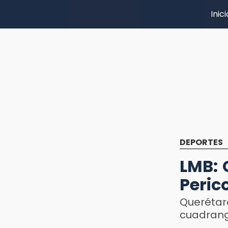
Inici
DEPORTES
LMB: 
Peric
Querét
cuadrang