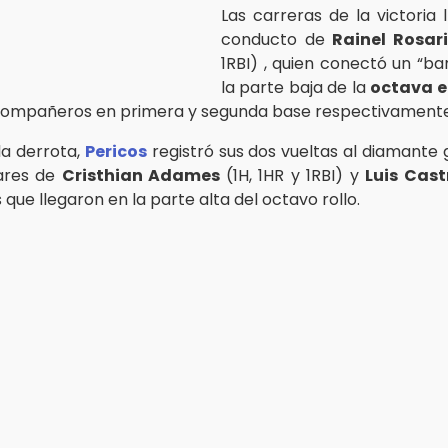
Las carreras de la victoria 
conducto de
Rainel Rosar
1RBI) , quien conectó un “b
la parte baja de la
octava 
compañeros en primera y segunda base respectivamente
la derrota,
Pericos
registró sus dos vueltas al diamante g
ares de
Cristhian Adames
(1H, 1HR y 1RBI) y
Luis Cas
 que llegaron en la parte alta del octavo rollo.