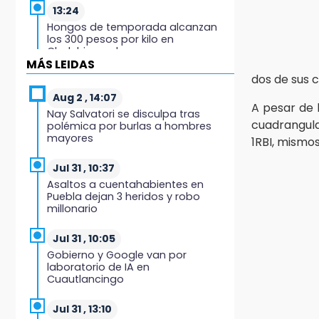
13:24
Hongos de temporada alcanzan
los 300 pesos por kilo en
Chalchicomula
MÁS LEIDAS
dos de sus 
12:59
Feria de las Viudas en Chietla
Aug 2 , 14:07
A pesar de 
mezcla tradición religiosa y lucha
Nay Salvatori se disculpa tras
libre
cuadrangul
polémica por burlas a hombres
mayores
1RBI, mismos
12:35
Graciela Palomares cierra casa de
Jul 31 , 10:37
gestión por remodelación ante
Asaltos a cuentahabientes en
vandalismo
Puebla dejan 3 heridos y robo
millonario
12:17
La Elotada Atlixco sorprende con
Jul 31 , 10:05
nueva estrategia rumbo a su
Gobierno y Google van por
edición 2026
laboratorio de IA en
Cuautlancingo
12:08
¡Cuidado! Alertan por fármacos
Jul 31 , 13:10