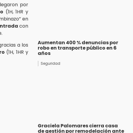
llegaron por
io
(1H, 1HR y
ambinazo” en
entrada
con
.
Aumentan 400 % denuncias por
racias a los
robo en transporte público en 6
tro
(1H, 1HR y
años
Seguridad
Graciela Palomares cierra casa
de gestión por remodelación ante