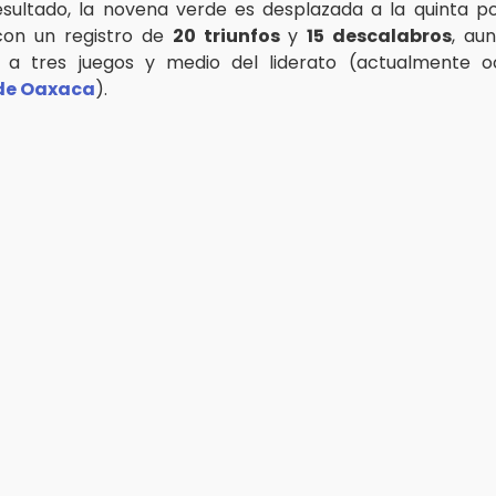
sultado, la novena verde es desplazada a la quinta po
on un registro de
20 triunfos
y
15 descalabros
, au
 a tres juegos y medio del liderato (actualmente 
 de Oaxaca
).