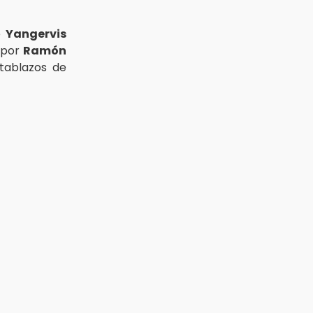
e
Yangervis
s por
Ramón
 tablazos de