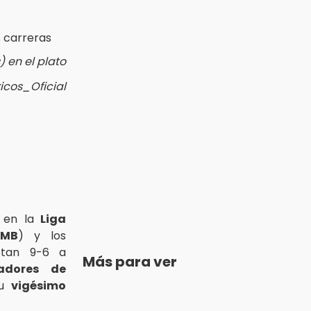
 en el plato
icos_Oficial
e en la
Liga
LMB
) y los
tan 9-6 a
Más para ver
radores de
su
vigésimo