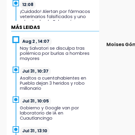
12:08
¡Cuidado! Alertan por fármacos
veterinarios falsificados y uno
robado desde Tehuacán
MÁS LEIDAS
12:03
Detienen a ex gobernador de
Aug 2 , 14:07
Moises Gó
Guerrero por caso Ayotzinapa
Nay Salvatori se disculpa tras
polémica por burlas a hombres
mayores
11:56
Comerciantes acusan favoritismo
y restricciones para vender elote
Jul 31 , 10:37
en Izúcar
Asaltos a cuentahabientes en
Puebla dejan 3 heridos y robo
millonario
11:48
Paco Olmos exige reacción
inmediata tras la derrota de
Jul 31 , 10:05
Lobos Puebla
Gobierno y Google van por
laboratorio de IA en
Cuautlancingo
11:31
Aumentan 400 % denuncias por
robo en transporte público en 6
Jul 31 , 13:10