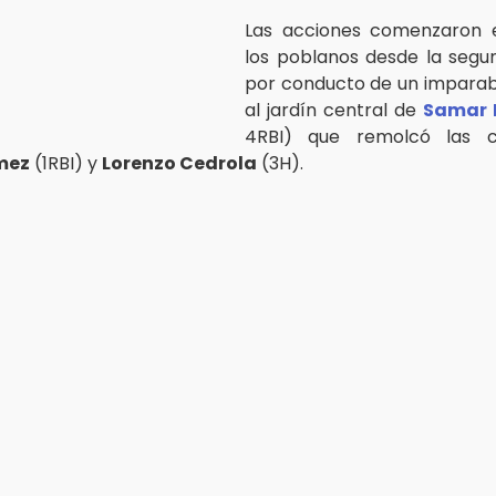
Las acciones comenzaron 
los poblanos desde la segu
por conducto de un imparab
al jardín central de
Samar 
4RBI) que remolcó las c
mez
(1RBI) y
Lorenzo Cedrola
(3H).