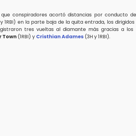
 que conspiradores acortó distancias por conducto d
y 1RBI) en la parte baja de la quita entrada, los dirigido
gistraron tres vueltas al diamante más gracias a los
er Town
(1RBI) y
Cristhian Adames
(3H y 1RBI).