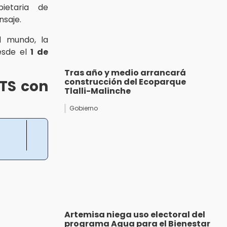
ietaria de
nsaje.
l mundo, la
esde el
1 de
Tras año y medio arrancará
construcción del Ecoparque
BTS con
Tlalli-Malinche
Gobierno
Artemisa niega uso electoral del
programa Agua para el Bienestar