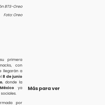
ón BTS-Oreo
Foto: Oreo
su primera
snacks, con
e llegarán a
el
8 de junio
co
, donde la
México
ya
Más para ver
sociales.
firmada por