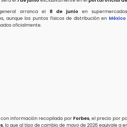
 será el
1 de junio
exclusivamente en el
portal oficial d
general arranca el
8 de junio
en supermercados
es, aunque los puntos físicos de distribución en
México
mados oficialmente.
con información recopilada por
Forbes
, el precio por 
es
, lo que al tipo de cambio de mayo de 2026 equivale a 