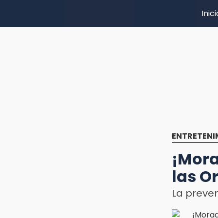
Inici
ENTRETENI
¡Mora
las O
La preven