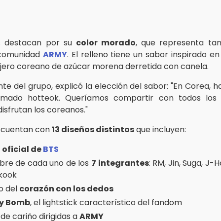
as destacan por su
color morado
, que representa tan
 comunidad
ARMY
. El relleno tiene un sabor inspirado en
ejero coreano de azúcar morena derretida con canela.
ante del grupo, explicó la elección del sabor: "En Corea, 
lamado hotteok. Queríamos compartir con todos los
isfrutan los coreanos."
s cuentan con
13 diseños distintos
que incluyen:
 oficial de
BTS
bre de cada uno de los
7 integrantes
: RM, Jin, Suga, J-H
kook
o del
corazón con los dedos
y Bomb
, el lightstick característico del fandom
de cariño dirigidas a
ARMY​