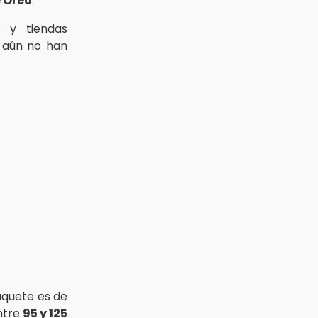
e Oreo
.
 y tiendas
aún no han
paquete es de
entre
95 y 125