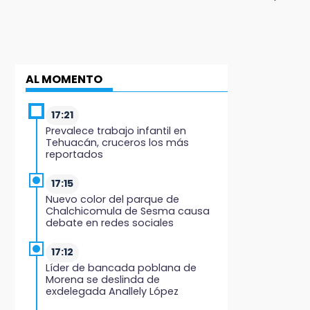
AL MOMENTO
17:21
Prevalece trabajo infantil en
Tehuacán, cruceros los más
reportados
17:15
Nuevo color del parque de
Chalchicomula de Sesma causa
debate en redes sociales
17:12
Líder de bancada poblana de
Morena se deslinda de
exdelegada Anallely López