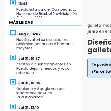
16:48
Puebla lista para el Campeonato
Nacional de Béisbol Pre-Iniciación
5-6 Años 2026
MÁS LEIDAS
galleta má
16:37
junio
en el s
Inscríbete al programa de
Aug 2 , 14:07
liderazgo juvenil en Puebla
Nay Salvatori se disculpa tras
Diseño
polémica por burlas a hombres
galle
mayores
16:31
Tras año y medio arrancará
construcción del Ecoparque Tlalli-
Jul 31 , 10:37
Malinche
Asaltos a cuentahabientes en
Te puede i
Puebla dejan 3 heridos y robo
¡Furor to
millonario
16:01
Artemisa niega uso electoral del
programa Agua para el Bienestar
Jul 31 , 10:05
Gobierno y Google van por
laboratorio de IA en
15:57
Cuautlancingo
Texmelucan abren convocatoria
de Huertos de Traspatio para
grupos vulnerables
Jul 31 , 13:10