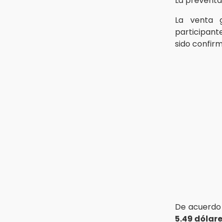
La preventa
carretera Izúcar de Matamoros-
Amayuca en 2026
La venta 
participant
13:43
Detienen a tres saqueadores en la
sido confir
zona arqueológica de Los Teteles
13:41
Profepa frena saqueo de
orquídeas y asegura 171 plantas en
Huauchinango
De acuerdo 
5.49 dólar