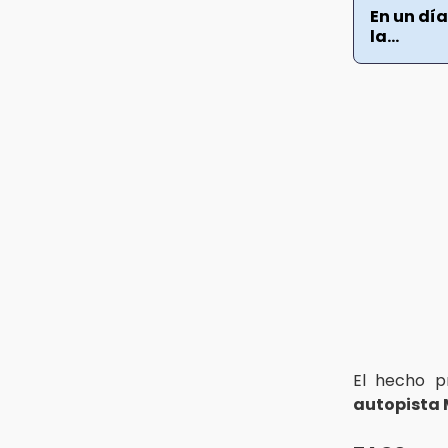
30 mil visitantes en feria
En un día
la...
15:07
Rastro de Atlixco descarta
clembuterol y alerta por
mataderos clandestinos
15:03
Cholula estrena agenda cultural
con siete actividades
El hecho p
autopista 