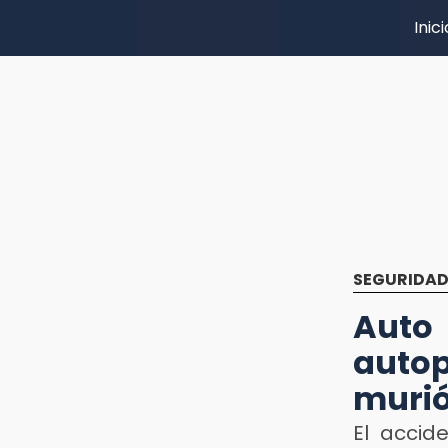
Inici
SEGURIDA
Auto
autop
muri
El accid