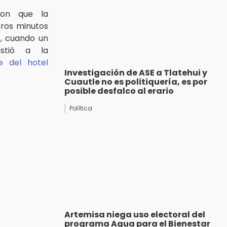
aron que la
eros minutos
, cuando un
istió a la
e del hotel
Investigación de ASE a Tlatehui y
Cuautle no es politiquería, es por
posible desfalco al erario
Política
Artemisa niega uso electoral del
programa Agua para el Bienestar