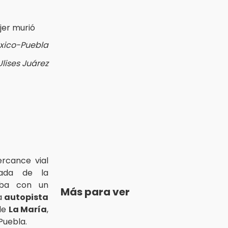
éxico-Puebla
Ulises Juárez
rcance vial
tada de la
aba con un
Más para ver
a
autopista
 de
La María
,
Puebla.