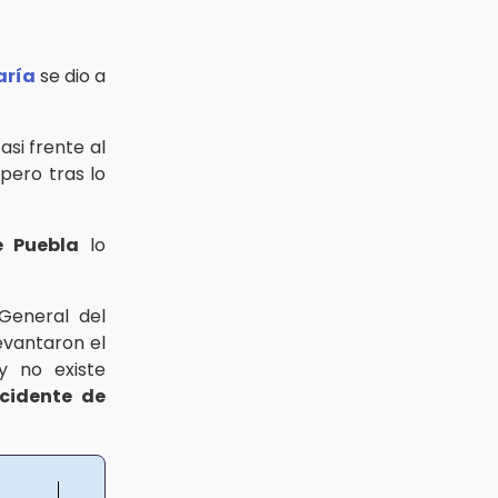
aría
se dio a
asi frente al
pero tras lo
e Puebla
lo
General del
evantaron el
y no existe
cidente de