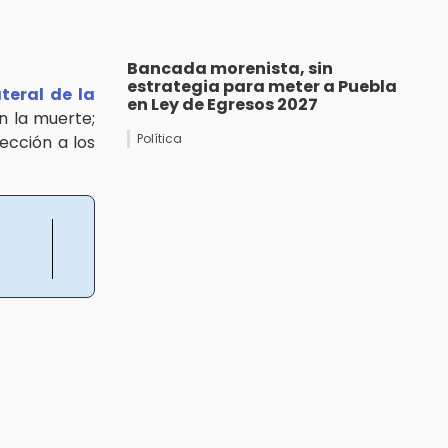
Bancada morenista, sin
estrategia para meter a Puebla
ateral de la
en Ley de Egresos 2027
n la muerte;
Política
ección a los