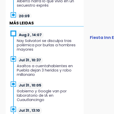
Alberto narra lo que vivió en un
secuestro exprés
20:09
Black Tiger IV hará su
MÁS LEIDAS
presentación en la Arena Puebla
Aug 2 , 14:07
19:54
Fiesta Inn 
Nay Salvatori se disculpa tras
Investigación de ASE a Tlatehui y
polémica por burlas a hombres
Cuautle no es politiquería, es por
mayores
posible desfalco al erario
Jul 31 , 10:37
19:45
Asaltos a cuentahabientes en
Estado invertirá en unidades
Puebla dejan 3 heridos y robo
médicas del IMSS-Bienestar y el
millonario
SEDIF
Jul 31 , 10:05
19:35
Gobierno y Google van por
De la Vega niega venta de Bravos
laboratorio de IA en
Cuautlancingo
19:34
Desalojan a dos comerciantes en
Jul 31 , 13:10
Valsequillo por invasión en zona