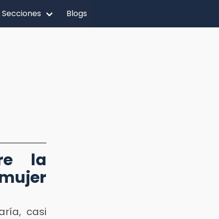
Secciones
Blogs
re la
 mujer
ría, casi