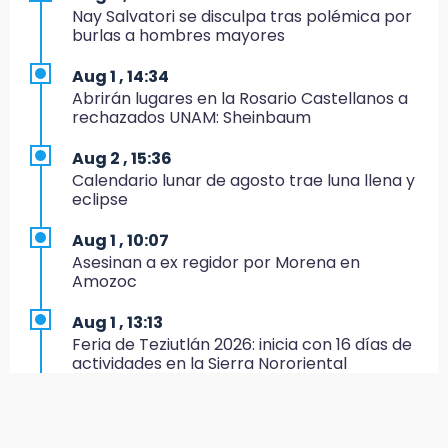
parque de Paseo de San Francisco
Nay Salvatori se disculpa tras polémica por
burlas a hombres mayores
16:30
Delegado de Bienestar ofrece asamblea de
Aug 1 , 14:34
Morena en oficinas de Cohuecan
Abrirán lugares en la Rosario Castellanos a
rechazados UNAM: Sheinbaum
16:13
Cabildo de Acatlán rechaza propuesta de
Aug 2 , 15:36
nuevo secretario general de la alcaldesa
Calendario lunar de agosto trae luna llena y
eclipse
16:05
Doce años después, gobierno intervendrá de
Aug 1 , 10:07
nuevo la Ex-Hacienda de Chautla
Asesinan a ex regidor por Morena en
Amozoc
16:01
¡El Lobo Mexicano está de vuelta!
Aug 1 , 13:13
Feria de Teziutlán 2026: inicia con 16 días de
15:49
actividades en la Sierra Nororiental
Indigna a madre de Karla Valeria publicación
de su yerno Yeudiel
Aug 3 , 9:48
CMIC busca privatizar el manejo de la basura
15:19
en Puebla