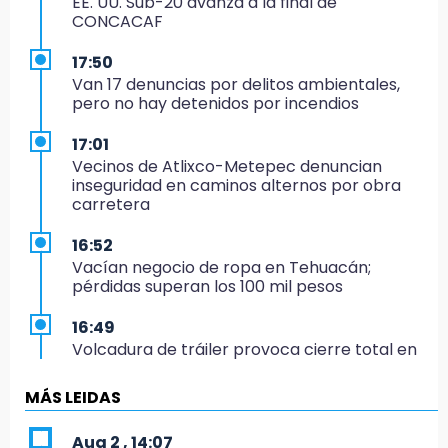
EE. UU. Sub-20 avanza a la final de
CONCACAF
17:50
Van 17 denuncias por delitos ambientales,
pero no hay detenidos por incendios
17:01
Vecinos de Atlixco-Metepec denuncian
inseguridad en caminos alternos por obra
carretera
16:52
Vacían negocio de ropa en Tehuacán;
pérdidas superan los 100 mil pesos
16:49
Volcadura de tráiler provoca cierre total en
autopista Orizaba-Puebla
MÁS LEIDAS
16:48
Por segundo día, podan árboles en zona del
Aug 2 , 14:07