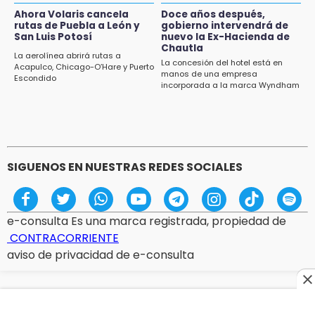
Ahora Volaris cancela
Doce años después,
12:06
rutas de Puebla a León y
gobierno intervendrá de
San Luis Potosí
nuevo la Ex-Hacienda de
Toma precauciones por lluvias fuertes en
Chautla
Puebla este fin de semana
La aerolínea abrirá rutas a
La concesión del hotel está en
Acapulco, Chicago-O’Hare y Puerto
manos de una empresa
Escondido
11:47
incorporada a la marca Wyndham
¿Vas a remodelar? Infonavit te presta hasta
71 mil pesos en 2026
SIGUENOS EN NUESTRAS REDES SOCIALES
e-consulta Es una marca registrada, propiedad de
CONTRACORRIENTE
aviso de privacidad de e-consulta