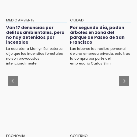
de Los Voladores de Papantla en Izúcar de
13:26
Matamoros tras 24 de julio
Ya instalan más de 2 mil luces para fiestas
patrias en el Centro Histórico
Aug 1 , 17:15
MEDIO AMBIENTE
CIUDAD
Costó $403 mil rehabilitar accesos de
Van 17 denuncias por
Por segundo día, podan
12:55
Traumatología y Ortopedia del IMSS
delitos ambientales, pero
árboles en zona del
Aranza López, la poblana que tocó la gloria
no hay detenidos por
parque de Paseo de San
incendios
Francisco
Aug 2 , 14:47
12:49
La secretaria Marilyn Ballesteros
Las labores las realiza personal
Gobierno de Puebla contrató al Inecol para
Condenan en San José Miahuatlán a hombre
dijo que los incendios forestales
de una empresa privada, esto tras
elaborar la MIA del Cablebús
no son provocados
la compra por parte del
por portación de metanfetamina
intencionalmente
empresario Carlos Slim
Aug 1 , 17:36
12:48
Alcaldesa exhibe patrullas tras polémico
Ayuntamiento de Puebla licita compra de 30
accidente en Chiautzingo
nuevos vehículos
12:08
¿Buscas apoyo para útiles? Regístralo en la
Beca Rita Cetina y recibe 2,500 pesos
12:07
Profeco clausura Cimera Gym Club, de Club
Alpha, en San Pedro Cholula
ECONOMÍA
GOBIERNO