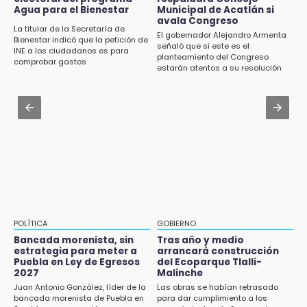
Certifícate como operador de transporte en
Agua para el Bienestar
Municipal de Acatlán si
Investigan presunta reventa de más de 100
Icatep
avala Congreso
lotes en panteón de Tehuacán
La titular de la Secretaría de
El gobernador Alejandro Armenta
Bienestar indicó que la petición de
Jul 31 , 14:02
señaló que si este es el
INE a los ciudadanos es para
15:32
planteamiento del Congreso
Prepárate para lluvias intensas por frente
comprobar gastos
Roban bicicleta en menos de un minuto en
estarán atentos a su resolución
frío en Puebla
plaza de Libres
Jul 31 , 13:35
15:26
El mexicano Karim López firma contrato
Grupo armado asalta gasera en San Andrés
multianual con Memphis Grizzlies
Cholula
15:21
Texmelucan contará con más de 500
cámaras de videovigilancia
15:08
POLÍTICA
GOBIERNO
Huitzilan de Serdán espera hasta 30 mil
Bancada morenista, sin
Tras año y medio
visitantes en feria
estrategia para meter a
arrancará construcción
Puebla en Ley de Egresos
del Ecoparque Tlalli-
2027
Malinche
15:07
Juan Antonio González, líder de la
Las obras se habían retrasado
Rastro de Atlixco descarta clembuterol y
bancada morenista de Puebla en
para dar cumplimiento a los
alerta por mataderos clandestinos