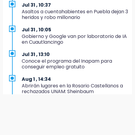
Jul 31 , 10:37
19:35
Asaltos a cuentahabientes en Puebla dejan 3
De la Vega niega venta de Bravos
heridos y robo millonario
19:34
Jul 31 , 10:05
Desalojan a dos comerciantes en Valsequillo
Gobierno y Google van por laboratorio de IA
por invasión en zona de Conagua
en Cuautlancingo
19:18
Jul 31 , 13:10
Bancada morenista, sin estrategia para
Conoce el programa del Inapam para
meter a Puebla en Ley de Egresos 2027
conseguir empleo gratuito
18:54
Aug 1 , 14:34
Gobierno rehabilitará el drenaje del Hospital
Abrirán lugares en la Rosario Castellanos a
de Especialidades del Issstep
rechazados UNAM: Sheinbaum
18:49
Jul 31 , 12:59
Sujeto asalta banco en Plaza Dorada tras
Aprovecha las Ferias de Paz con consultas
amenazar con supuesto explosivo
médicas gratis en Puebla
18:43
Aug 2 , 15:36
Renuncia Norman Campos, responsable de