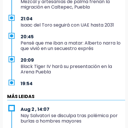
Mezcal y artesanías de palma frenan la
migración en Caltepec, Puebla
21:04
Isaac del Toro seguirá con UAE hasta 2031
20:45
Pensé que me iban a matar: Alberto narra lo
que vivió en un secuestro exprés
20:09
Black Tiger IV hará su presentación en la
Arena Puebla
19:54
Investigación de ASE a Tlatehui y Cuautle no
es politiquería, es por posible desfalco al
MÁS LEIDAS
erario
Aug 2 , 14:07
19:45
Nay Salvatori se disculpa tras polémica por
Estado invertirá en unidades médicas del
burlas a hombres mayores
IMSS-Bienestar y el SEDIF