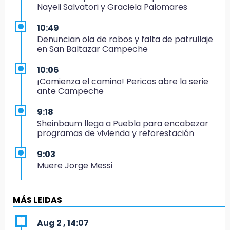
Nayeli Salvatori y Graciela Palomares
10:49
Denuncian ola de robos y falta de patrullaje
en San Baltazar Campeche
10:06
¡Comienza el camino! Pericos abre la serie
ante Campeche
9:18
Sheinbaum llega a Puebla para encabezar
programas de vivienda y reforestación
9:03
Muere Jorge Messi
8:21
¡México vuelve a los Olímpicos!
MÁS LEIDAS
21:25
Aug 2 , 14:07