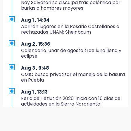
México se queda con la plata
Nay Salvatori se disculpa tras polémica por
burlas a hombres mayores
20:35
NFL México: arranca cuenta regresiva por
Aug 1 , 14:34
boletos
Abrirán lugares en la Rosario Castellanos a
rechazados UNAM: Sheinbaum
20:03
Sophie Cunningham, la figura que encendió la
Aug 2 , 15:36
WNBA
Calendario lunar de agosto trae luna llena y
eclipse
19:11
En Tehuacán cercaron a víctimas mortales
Aug 3 , 9:48
de accidentes
CMIC busca privatizar el manejo de la basura
en Puebla
19:07
Evidenciaron presunta patrulla clonada de la
Aug 1 , 13:13
PGR sobre la Cuacnopalan-Oaxaca
Feria de Teziutlán 2026: inicia con 16 días de
actividades en la Sierra Nororiental
19:04
Directora de Orquesta Symphonia UDLAP
Aug 2 , 13:58
dirige agrupaciones de talla internacional
Calentadores solares gratuitos en Puebla, así
puedes solicitar el tuyo