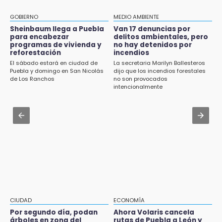
15:19
Traumatología y Ortopedia del IMSS
Clausuran locales del mercado de
GOBIERNO
MEDIO AMBIENTE
Huauchinango; locatarios exigen soluciones
Aug 1 , 11:48
Sheinbaum llega a Puebla
Van 17 denuncias por
para encabezar
delitos ambientales, pero
Huejotzingo tiene nuevo secretario de
14:55
programas de vivienda y
no hay detenidos por
Seguridad Ciudadana: llega otro marino al
reforestación
incendios
Escuelas de Molcaxac y Tehuitzingo anuncian
cargo
El sábado estará en ciudad de
La secretaria Marilyn Ballesteros
inscripciones 2026-2027
Puebla y domingo en San Nicolás
dijo que los incendios forestales
Aug 2 , 10:09
de Los Ranchos
no son provocados
14:49
Regresan los arrancones a Puebla pese a
intencionalmente
Basura da mala imagen a la feria de San
operativos de autoridades
Salvador El Seco
Aug 2 , 13:14
14:36
Consulta cuándo y dónde te toca participar
Inician las finales del Campeonato Nacional
en la nueva ley indígena en Puebla
Infantil, Juvenil y de Escaramuzas Puebla
2026
14:32
Sheinbaum destaca reducción de inflación
anual de 3.12 % en julio
CIUDAD
ECONOMÍA
Por segundo día, podan
Ahora Volaris cancela
14:18
árboles en zona del
rutas de Puebla a León y