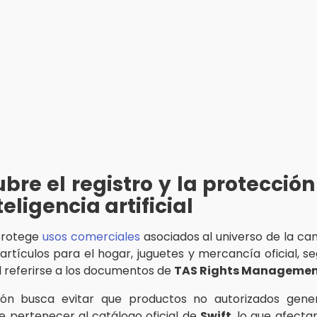
bre el registro y la protección
teligencia artificial
 protege
usos comerciales
asociados al universo de la can
 artículos para el hogar, juguetes y mercancía oficial, s
l referirse a los documentos de
TAS Rights Manageme
ión busca evitar que productos no autorizados gener
e pertenecer al catálogo oficial de
Swift
, lo que afecta