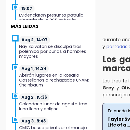
19:07
Evidenciaron presunta patrulla
clonada de la PGR sobre la
Cuacnopalan-Oaxaca
MÁS LEIDAS
19:04
durante años
Aug 2 , 14:07
Directora de Orquesta Symphonia
y
portadas d
Nay Salvatori se disculpa tras
UDLAP dirige agrupaciones de talla
polémica por burlas a hombres
internacional
mayores
Los ga
marca
18:14
Aug 1 , 14:34
EE. UU. Sub-20 avanza a la final de
Abrirán lugares en la Rosario
CONCACAF
Castellanos a rechazados UNAM:
Los tres fe
Sheinbaum
Grey
y
Oli
17:50
personajes
Van 17 denuncias por delitos
Aug 2 , 15:36
ambientales, pero no hay
Calendario lunar de agosto trae
detenidos por incendios
luna llena y eclipse
Te puede i
17:01
Taylor S
Aug 3 , 9:48
Life of a...
Vecinos de Atlixco-Metepec
CMIC busca privatizar el manejo
denuncian inseguridad en