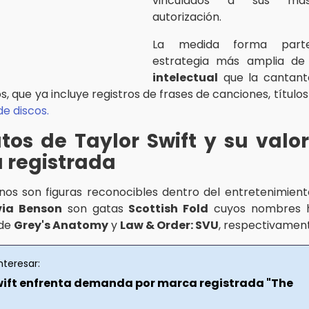
vinculados a sus mas
autorización.
La medida forma par
estrategia más amplia d
intelectual
que la cantant
, que ya incluye registros de frases de canciones, títul
e discos.
tos de Taylor Swift y su val
 registrada
linos son figuras reconocibles dentro del entretenimien
via Benson
son gatas
Scottish Fold
cuyos nombres 
 de
Grey's Anatomy
y
Law & Order: SVU
, respectivamen
nteresar:
wift enfrenta demanda por marca registrada "The