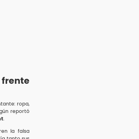
 frente
tante: ropa,
egún reportó
nt
.
en la falsa
ría tanto sus