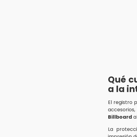
13:26
Ya instalan más de 2 mil luces
para fiestas patrias en el Centro
Histórico
12:55
Aranza López, la poblana que tocó
la gloria
Qué cu
a la in
El registro
accesorios,
Billboard
a
La protecc
impresión d