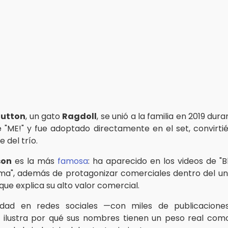
Button
, un gato
Ragdoll
, se unió a la familia en 2019 dura
e "ME!" y fue adoptado directamente en el set, convirti
 del trío.
son
es la más
famosa
: ha aparecido en los videos de "B
rma", además de protagonizar comerciales dentro del uni
o que explica su alto valor comercial.
idad en redes sociales —con miles de publicacio
ilustra por qué sus nombres tienen un peso real com