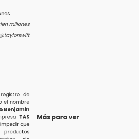
len millones
 @taylorswift
registro de
jo el nombre
 & Benjamin
Más para ver
empresa
TAS
 impedir que
 productos