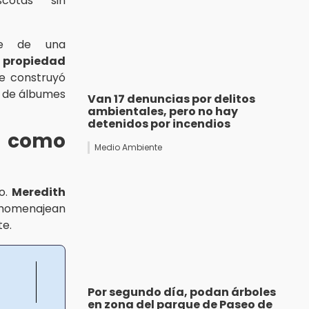
cotas sin
te de una
e
propiedad
e construyó
os de álbumes
Van 17 denuncias por delitos
ambientales, pero no hay
detenidos por incendios
or como
Medio Ambiente
to.
Meredith
homenajean
te.
Por segundo día, podan árboles
en zona del parque de Paseo de