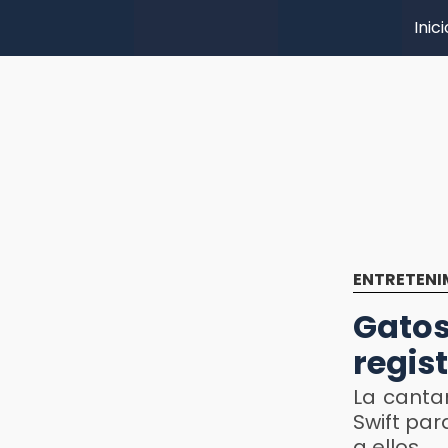
Inici
ENTRETENI
Gatos
regis
La canta
Swift pa
a ellos