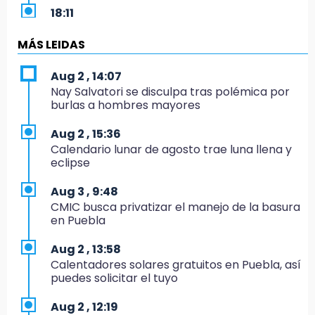
18:11
México hace historia: tricampeón de
Centroamericanos
MÁS LEIDAS
17:24
Aug 2 , 14:07
El Quintalero: la panadería de Izúcar que
Nay Salvatori se disculpa tras polémica por
elabora pan de conejo para Santo Domingo
burlas a hombres mayores
17:20
Aug 2 , 15:36
Conductora se estampa contra vivienda y
Calendario lunar de agosto trae luna llena y
mata a trabajador en Tehuacán
eclipse
17:18
Aug 3 , 9:48
Advierten sanciones por estacionarse en
CMIC busca privatizar el manejo de la basura
avenida de Tlatlauquitepec
en Puebla
17:15
Aug 2 , 13:58
Profeco suspende Cimera Gym Club en
Calentadores solares gratuitos en Puebla, así
Cholula tras detectar cinco irregularidades
puedes solicitar el tuyo
16:51
Aug 2 , 12:19