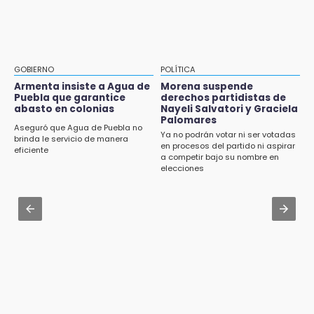
Sheinbaum llega a Puebla para encabezar
Mujeres de Coapan celebran su cultura en la
programas de vivienda y reforestación
Carrera de la Tortilla
9:03
Aug 2 , 14:06
Muere Jorge Messi
Identifican a dos víctimas de fatal volcadura
GOBIERNO
POLÍTICA
en barranco de Pantepec
Armenta insiste a Agua de
Morena suspende
8:21
Puebla que garantice
derechos partidistas de
¡México vuelve a los Olímpicos!
abasto en colonias
Nayeli Salvatori y Graciela
Aug 2 , 10:42
Palomares
Cartonería da vida a la gastronomía en
Aseguró que Agua de Puebla no
Ya no podrán votar ni ser votadas
desfile de mojigangas de Atlixco 2026
brinda le servicio de manera
en procesos del partido ni aspirar
eficiente
a competir bajo su nombre en
Aug 3 , 18:05
elecciones
Gobierno busca nuevos vuelos para
aeropuerto; 4 de los 12 nuevos peligran
Aug 2 , 12:04
Gas LP baja en Puebla, aprovecha el precio
esta semana