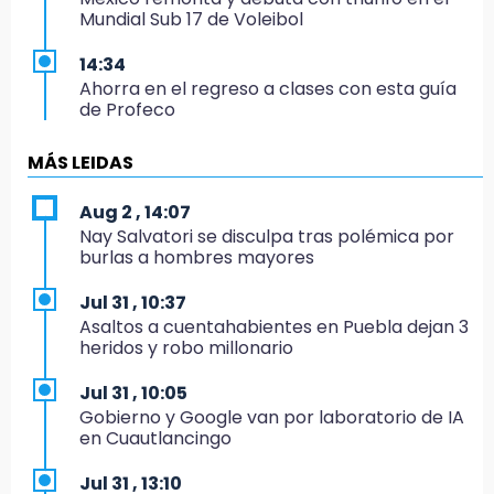
Mundial Sub 17 de Voleibol
14:34
Ahorra en el regreso a clases con esta guía
de Profeco
14:33
MÁS LEIDAS
Recuperan taxi robado abandonado en la
colonia Amatitlanes, Izúcar de Matamoros
Aug 2 , 14:07
Nay Salvatori se disculpa tras polémica por
14:31
burlas a hombres mayores
Regístrate en el Programa de Apoyo al
Empleo en Puebla
Jul 31 , 10:37
Asaltos a cuentahabientes en Puebla dejan 3
14:30
heridos y robo millonario
Presentan las 10 primeras conclusiones
sobre el fracking en México
Jul 31 , 10:05
Gobierno y Google van por laboratorio de IA
14:29
en Cuautlancingo
Feria Patronal invita a vivir diez días de
tradición
Jul 31 , 13:10