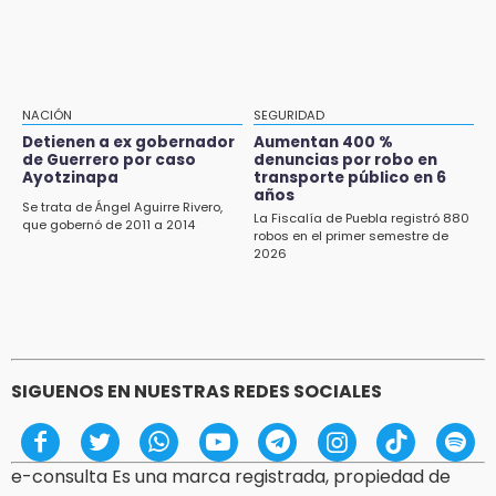
Clausuran 51 locales abandonados del
Mercado Municipal de Huauchinango
11:03
Ataque a balazos contra vivienda alarma a
NACIÓN
SEGURIDAD
vecinos de Izúcar de Matamoros
Detienen a ex gobernador
Aumentan 400 %
de Guerrero por caso
denuncias por robo en
10:41
Ayotzinapa
transporte público en 6
Sequía y robo de elotes agravan crisis de
años
Se trata de Ángel Aguirre Rivero,
productores en Valle de Serdán
La Fiscalía de Puebla registró 880
que gobernó de 2011 a 2014
robos en el primer semestre de
2026
10:15
Volaris ofertará vuelos a Chicago, Acapulco y
Puerto Escondido desde Puebla
9:49
Patrulla de Texmelucan cae a barranca en
SIGUENOS EN NUESTRAS REDES SOCIALES
San Rafael Tlanalapan
e-consulta Es una marca registrada, propiedad de