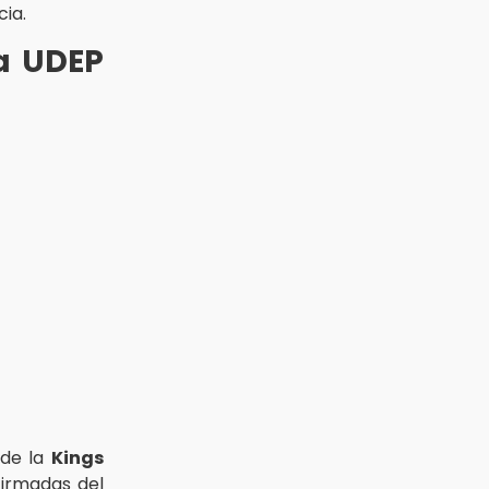
cia.
la UDEP
 de la
Kings
nfirmadas del