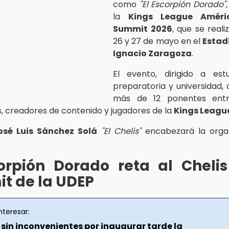
como
"El Escorpión Dorado"
la
Kings League Améri
Summit 2026
, que se reali
26 y 27 de mayo en el
Estad
Ignacio Zaragoza
.
El evento, dirigido a est
preparatoria y universidad,
más de 12 ponentes entr
s, creadores de contenido y jugadores de la
Kings Leagu
osé Luis Sánchez Solá
"El Chelis"
encabezará la organ
corpión Dorado reta al Chelis
t de la UDEP
nteresar:
sin inconvenientes por inaugurar tarde la