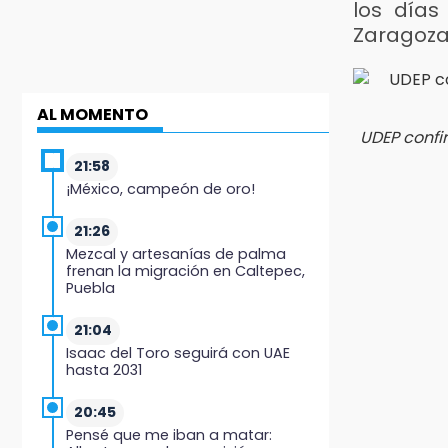
los días
Zaragoz
AL MOMENTO
UDEP confi
21:58
¡México, campeón de oro!
21:26
Mezcal y artesanías de palma
frenan la migración en Caltepec,
Puebla
21:04
Isaac del Toro seguirá con UAE
hasta 2031
20:45
Pensé que me iban a matar: