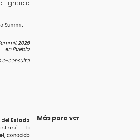
o Ignacio
 Summit 2026
en Puebla
n e-consulta
Más para ver
 del Estado
nfirmó la
el
, conocido