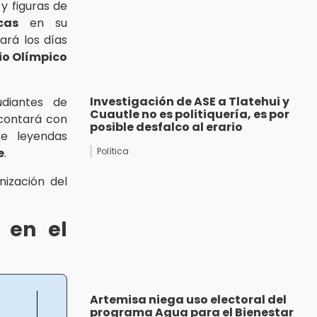
, y figuras de
cas
en su
zará los días
io Olímpico
Investigación de ASE a Tlatehui y
udiantes de
Cuautle no es politiquería, es por
 contará con
posible desfalco al erario
e leyendas
e
.
Política
ización del
 en el
Artemisa niega uso electoral del
programa Agua para el Bienestar