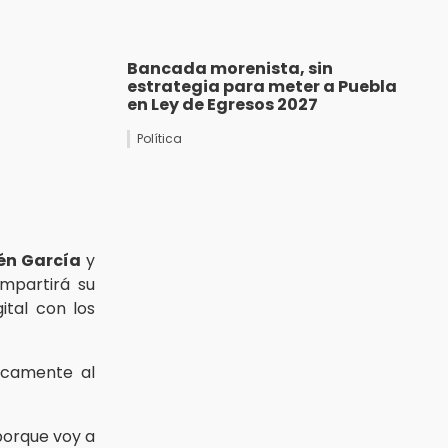
Bancada morenista, sin
estrategia para meter a Puebla
en Ley de Egresos 2027
Política
én García
y
ompartirá su
ital con los
licamente al
 porque voy a