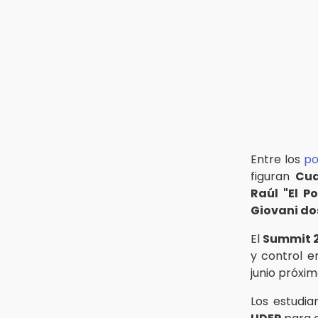
30 mil visitantes en feria
15:07
Rastro de Atlixco descarta
clembuterol y alerta por
mataderos clandestinos
15:03
Cholula estrena agenda cultural
con siete actividades
Entre los
po
figuran
Cu
Raúl "El Po
Giovani do
El
Summit 
y control e
junio próxim
Los estudia