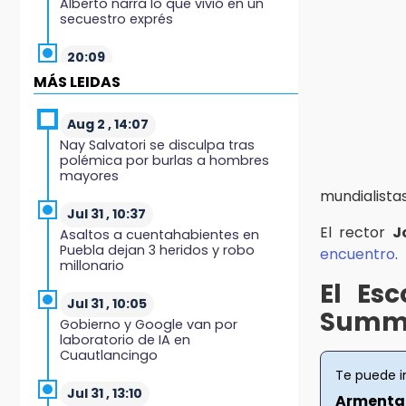
Alberto narra lo que vivió en un
secuestro exprés
20:09
Black Tiger IV hará su
MÁS LEIDAS
presentación en la Arena Puebla
Aug 2 , 14:07
19:54
Nay Salvatori se disculpa tras
Investigación de ASE a Tlatehui y
polémica por burlas a hombres
Cuautle no es politiquería, es por
mayores
posible desfalco al erario
mundialista
Jul 31 , 10:37
19:45
El rector
J
Asaltos a cuentahabientes en
Estado invertirá en unidades
Puebla dejan 3 heridos y robo
encuentro
.
médicas del IMSS-Bienestar y el
millonario
SEDIF
El Es
Jul 31 , 10:05
19:35
Summi
Gobierno y Google van por
De la Vega niega venta de Bravos
laboratorio de IA en
Cuautlancingo
19:34
Te puede i
Desalojan a dos comerciantes en
Jul 31 , 13:10
Armenta 
Valsequillo por invasión en zona