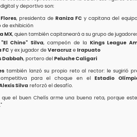
igital y deportivo son:
Flores
, presidenta de
Raniza FC
y capitana del equipo
 de exhibición
ia MX
, quien también capitaneará a su grupo de jugadores
 "El Chino" Silva
, campeón de la
Kings League Am
a FC
y ex jugador de
Veracruz
e
Irapuato
s Dabbah
, portero del
Peluche Caligari
es
también lanzó su propio reto al rector: le sugirió p
competitiva para el choque en el
Estadio Olímpi
Alexis Silva
reforzó el desafío.
 que el buen Chelís arme una buena reta, porque este
"