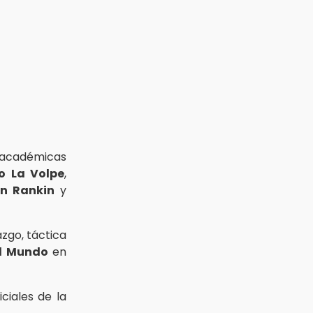
 académicas
o La Volpe
,
an Rankin
y
zgo, táctica
l Mundo
en
ciales de la