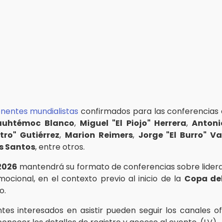
nentes mundialistas
confirmados para las conferencias
auhtémoc Blanco
,
Miguel "El Piojo" Herrera
,
Antoni
tro" Gutiérrez
,
Marion Reimers
,
Jorge "El Burro" V
s Santos
, entre otros.
2026
mantendrá su formato de conferencias sobre lidera
mocional, en el contexto previo al inicio de la
Copa de
o.
ntes interesados en asistir pueden seguir los canales ofi