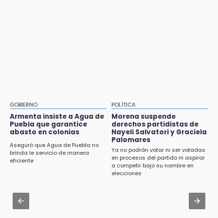
Aug 2 , 10:42
8:21
Cartonería da vida a la gastronomía en
¡México vuelve a los Olímpicos!
desfile de mojigangas de Atlixco 2026
21:25
Aug 2 , 15:46
México se queda con la plata
Mujeres de Coapan celebran su cultura en la
Carrera de la Tortilla
20:35
NFL México: arranca cuenta regresiva por
Aug 2 , 17:07
boletos
Miss Turismo Puebla 2026 impulsa a
GOBIERNO
POLÍTICA
Chignautla como destino turístico estatal
Armenta insiste a Agua de
Morena suspende
20:03
Puebla que garantice
derechos partidistas de
Sophie Cunningham, la figura que encendió la
abasto en colonias
Nayeli Salvatori y Graciela
Aug 2 , 12:04
WNBA
Palomares
Gas LP baja en Puebla, aprovecha el precio
Aseguró que Agua de Puebla no
Ya no podrán votar ni ser votadas
esta semana
brinda le servicio de manera
en procesos del partido ni aspirar
eficiente
a competir bajo su nombre en
Aug 2 , 11:35
elecciones
Patrulla de Santa Isabel Cholula choca
contra puente en la Puebla-Atlixco
Aug 2 , 14:06