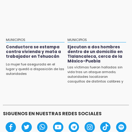
Identifican a dos víctimas de fatal volcadura
en barranco de Pantepec
MUNICIPIOS
MUNICIPIOS
Conductora se estampa
Ejecutan a dos hombres
contra vivienda y mata a
dentro de un domicilio en
trabajador en Tehuacán
Tlalancaleca, cerca de la
México-Puebla
La mujer fue asegurada en el
Las víctimas fueron halladas sin
lugar y quedó a disposición de las
vida tras un ataque armado;
autoridades
autoridades localizaron
casquillos de distintos calibres y
un vehículo con reporte de robo
SIGUENOS EN NUESTRAS REDES SOCIALES