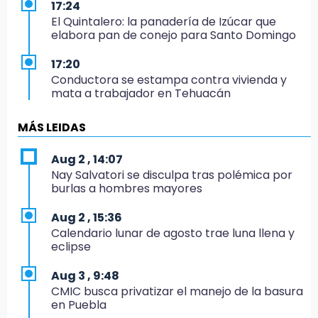
17:24
El Quintalero: la panadería de Izúcar que
elabora pan de conejo para Santo Domingo
17:20
Conductora se estampa contra vivienda y
mata a trabajador en Tehuacán
17:18
MÁS LEIDAS
Advierten sanciones por estacionarse en
avenida de Tlatlauquitepec
Aug 2 , 14:07
Nay Salvatori se disculpa tras polémica por
17:15
burlas a hombres mayores
Profeco suspende Cimera Gym Club en
Cholula tras detectar cinco irregularidades
Aug 2 , 15:36
Calendario lunar de agosto trae luna llena y
16:51
eclipse
Recuperan espacios deportivos en La
Libertad
Aug 3 , 9:48
CMIC busca privatizar el manejo de la basura
16:45
en Puebla
Sheinbaum entrega tarjetas de Pensión