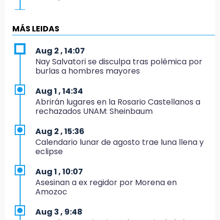
15:19
Clausuran locales del mercado de
MÁS LEIDAS
Huauchinango; locatarios exigen soluciones
Aug 2 , 14:07
14:55
Nay Salvatori se disculpa tras polémica por
Escuelas de Molcaxac y Tehuitzingo anuncian
burlas a hombres mayores
inscripciones 2026-2027
Aug 1 , 14:34
14:49
Abrirán lugares en la Rosario Castellanos a
Basura da mala imagen a la feria de San
rechazados UNAM: Sheinbaum
Salvador El Seco
Aug 2 , 15:36
14:36
Calendario lunar de agosto trae luna llena y
Inician las finales del Campeonato Nacional
eclipse
Infantil, Juvenil y de Escaramuzas Puebla
2026
Aug 1 , 10:07
Asesinan a ex regidor por Morena en
14:32
Amozoc
Sheinbaum destaca reducción de inflación
anual de 3.12 % en julio
Aug 3 , 9:48