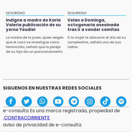
un infarto: SSP
11:11
SEGURIDAD
SEGURIDAD
Tragedia en Tehuacán; adolescente fallece
Indigna a madre de Karla
Velan a Dominga,
al ser arrollado en ciclovía
Valeria publicación de su
octogenaria asesinada
yerno Yeudiel
tras ir a vender cemitas
11:04
La madre de la joven, quien exigen
A la mujer la atacaron el día de su
que el caso se investigue como
cumpleaños, señaló una de sus
Puebla será sede del festival "Cuenta Sueños"
feminicidio, señaló que la pareja
nietas
de narración oral
de su hija dio un posicionamiento
en redes
10:51
México Canta: Puebla queda fuera pese a
lograr 470 registros
SIGUENOS EN NUESTRAS REDES SOCIALES
e-consulta Es una marca registrada, propiedad de
CONTRACORRIENTE
aviso de privacidad de e-consulta