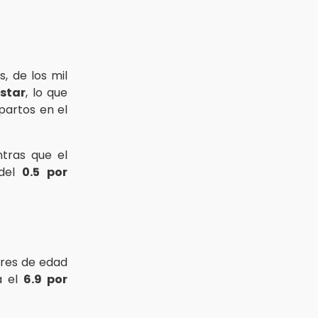
, de los mil
star
, lo que
partos en el
ntras que el
 del
0.5 por
es de edad
a el
6.9 por