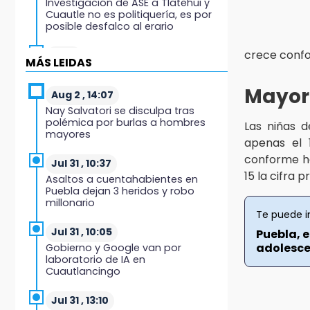
Investigación de ASE a Tlatehui y
Cuautle no es politiquería, es por
posible desfalco al erario
crece con
19:45
MÁS LEIDAS
Estado invertirá en unidades
médicas del IMSS-Bienestar y el
Mayorí
SEDIF
Aug 2 , 14:07
Nay Salvatori se disculpa tras
polémica por burlas a hombres
19:35
Las niñas 
mayores
De la Vega niega venta de Bravos
apenas el 1
conforme ha
Jul 31 , 10:37
19:34
15 la cifra 
Asaltos a cuentahabientes en
Desalojan a dos comerciantes en
Puebla dejan 3 heridos y robo
Valsequillo por invasión en zona
millonario
de Conagua
Te puede i
Jul 31 , 10:05
Puebla, 
19:18
adolesce
Gobierno y Google van por
Bancada morenista, sin estrategia
laboratorio de IA en
para meter a Puebla en Ley de
Cuautlancingo
Egresos 2027
Jul 31 , 13:10
18:54