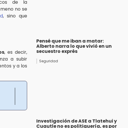
cos de la
nómeno no se
ad
, sino que
Pensé que me iban a matar:
Alberto narra lo que vivió en un
secuestro exprés
os
, es decir,
enza a subir
Seguridad
ntos y a los
Investigación de ASE a Tlatehui y
Cuautle no es politiquería, es por