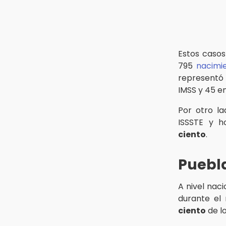
Cholula estrena agenda cultural
con siete actividades
15:01
Gobierno de Puebla respaldará
Concejo Municipal de Acatlán si
Estos casos
avala Congreso
795
nacimie
representó 
14:56
IMSS y 45 e
Regístrate a la clase gratuita de
ballet con Elisa Carrillo en Puebla
Por otro la
ISSSTE y h
ciento
.
Puebl
A nivel nac
durante el
ciento
de lo