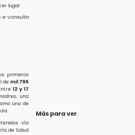
: e-consulta
os primeros
al de
mil 795
entre
12 y 17
madres, una
 como una de
aís.
Más para ver
tenidos vía
ría de Salud