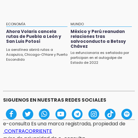
17:45
Procede obra del FAISPIAM en Zapotitlán
Salinas tras conflicto por predio
ECONOMÍA
MUNDO
Ahora Volaris cancela
México y Perú reanudan
17:21
rutas de Puebla a León y
relaciones tras
Prevalece trabajo infantil en Tehuacán,
San Luis Potosí
salvoconducto a Betssy
Chávez
cruceros los más reportados
La aerolínea abrirá rutas a
La exfuncionaria es señalada por
Acapulco, Chicago-O’Hare y Puerto
participan en el autogolpe de
17:15
Escondido
Estado de 2022
Nuevo color del parque de Chalchicomula de
Sesma causa debate en redes sociales
SIGUENOS EN NUESTRAS REDES SOCIALES
e-consulta Es una marca registrada, propiedad de
CONTRACORRIENTE