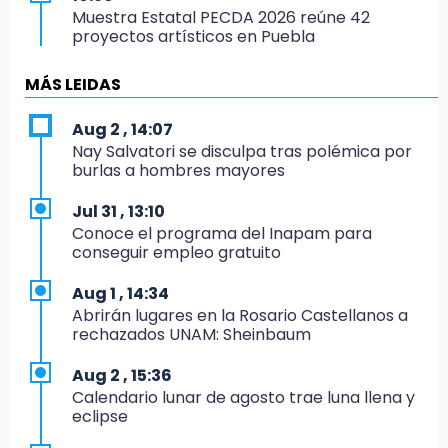
Muestra Estatal PECDA 2026 reúne 42
proyectos artísticos en Puebla
9:43
MÁS LEIDAS
Pericos de Puebla cierran con derrota y van
por Campeche
Aug 2 , 14:07
Nay Salvatori se disculpa tras polémica por
9:21
burlas a hombres mayores
Buscan a tres hombres tras violento asalto a
adulta mayor en Atlixco
Jul 31 , 13:10
Conoce el programa del Inapam para
8:53
conseguir empleo gratuito
Velan a Dominga, octogenaria asesinada
tras ir a vender cemitas
Aug 1 , 14:34
Abrirán lugares en la Rosario Castellanos a
8:34
rechazados UNAM: Sheinbaum
Sí hay medicinas para trasplantados en San
José: IMSS Puebla, tras protestas
Aug 2 , 15:36
Calendario lunar de agosto trae luna llena y
8:23
eclipse
Lobos Puebla cae, pero deja todo en la duela