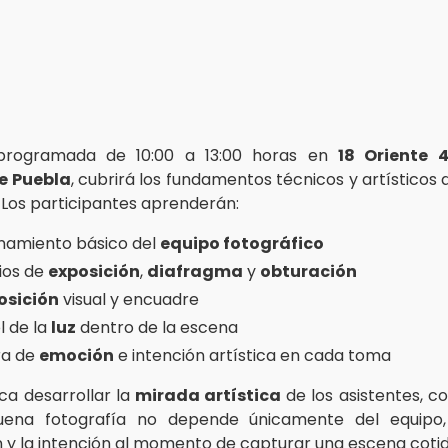
 programada de 10:00 a 13:00 horas en
18 Oriente 
de Puebla
, cubrirá los fundamentos técnicos y artísticos
. Los participantes aprenderán:
namiento básico del
equipo fotográfico
pios de
exposición
,
diafragma
y
obturación
sición
visual y encuadre
l de la
luz
dentro de la escena
ra de
emoción
e intención artística en cada toma
sca desarrollar la
mirada artística
de los asistentes, co
ena fotografía no depende únicamente del equipo,
 y la intención al momento de capturar una escena cotid