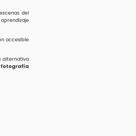
 escenas del
 aprendizaje
n accesible
 alternativa
a
fotografía