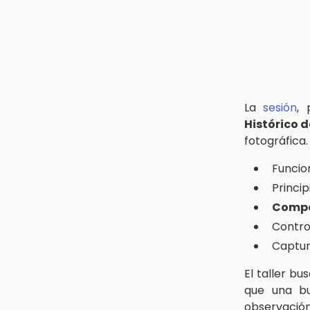
Policía Auxiliar de Puebla pierde
15:08
una elemento; su novio se mató
Huitzilan de Serdán espera hasta
días antes
30 mil visitantes en feria
Jul 31 , 11:55
15:07
Denuncian a delegado de Salud
Rastro de Atlixco descarta
por violencia familiar en
clembuterol y alerta por
La
sesión
,
Tecamachalco
mataderos clandestinos
Histórico 
Jul 31 , 13:59
fotográfica
15:03
San Salvador El Seco se alista para
Cholula estrena agenda cultural
la Feria de la Cantera 2026
Funcio
con siete actividades
Princi
Jul 31 , 15:18
15:01
Compo
¿Mundial 2030 en peligro? España
Gobierno de Puebla respaldará
y Portugal podrían echarse para
Contro
Concejo Municipal de Acatlán si
atrás
avala Congreso
Captu
Jul 31 , 16:31
14:56
El taller bu
Armenta pide denunciar abusos
Regístrate a la clase gratuita de
en Academia Militarizada Ignacio
que una bu
ballet con Elisa Carrillo en Puebla
Zaragoza
observación