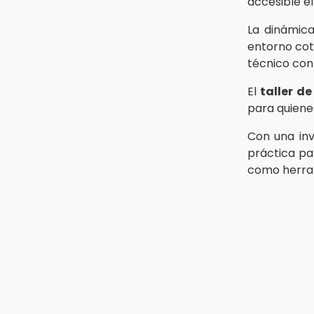
accesible el
esta guía de Profeco
La dinámica
Jul 31 , 13:46
14:33
Certifícate como operador de
entorno cot
Recuperan taxi robado
transporte en Icatep
técnico con
abandonado en la colonia
Amatitlanes, Izúcar de Matamoros
Jul 31 , 10:18
El
taller d
México golea a Guatemala en el
14:31
para quienes
Cuauhtémoc y avanza a 4tos en
Regístrate en el Programa de
el Premundial
Apoyo al Empleo en Puebla
Con una inv
práctica pa
14:30
como herram
Presentan las 10 primeras
conclusiones sobre el fracking en
México
14:29
Feria Patronal invita a vivir diez
días de tradición
14:29
Acatlán: regidora llama a