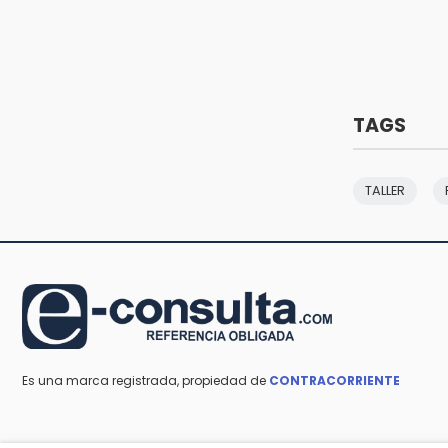
diputados a actuar con justicia e
imparcialidad
14:21
SICT descarta ampliación de la
carretera Izúcar de Matamoros-
Amayuca en 2026
TAGS
13:43
Detienen a tres saqueadores en la
TALLER
zona arqueológica de Los Teteles
Es una marca registrada, propiedad de
CONTRACORRIENTE