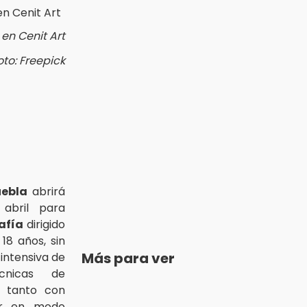
 en Cenit Art
oto: Freepick
uebla
abrirá
abril para
rafía
dirigido
18 años, sin
Más para ver
 intensiva de
cnicas de
n tanto con
ar en modo