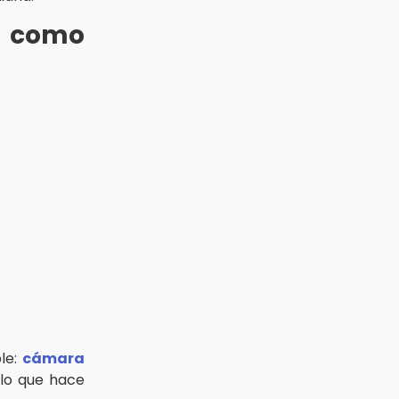
a como
ble:
cámara
 lo que hace