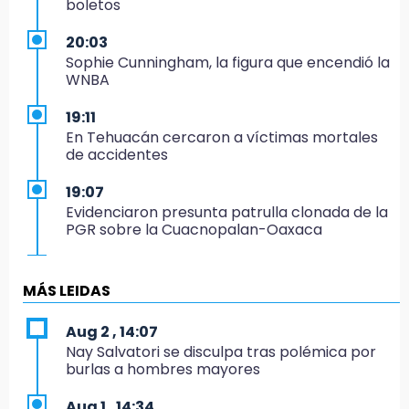
boletos
20:03
Sophie Cunningham, la figura que encendió la
WNBA
19:11
En Tehuacán cercaron a víctimas mortales
de accidentes
19:07
Evidenciaron presunta patrulla clonada de la
PGR sobre la Cuacnopalan-Oaxaca
19:04
Directora de Orquesta Symphonia UDLAP
MÁS LEIDAS
dirige agrupaciones de talla internacional
Aug 2 , 14:07
18:14
Nay Salvatori se disculpa tras polémica por
EE. UU. Sub-20 avanza a la final de
burlas a hombres mayores
CONCACAF
Aug 1 , 14:34