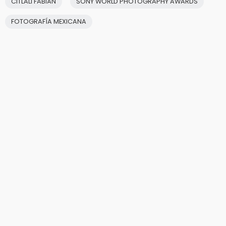
CITLALI FABIÁN
SONY WORLD PHOTOGRAPHY AWARDS
FOTOGRAFÍA MEXICANA