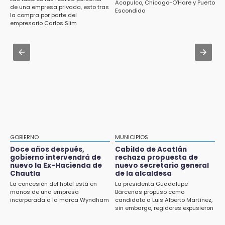
Gobierno de Puebla contrató al Inecol para
Acapulco, Chicago-O’Hare y Puerto
Piden ayuda en Chignahuapan para
de una empresa privada, esto tras
Escondido
elaborar la MIA del Cablebús
la compra por parte del
identificar a hombre hospitalizado
empresario Carlos Slim
Aug 3 , 11:07
14:03
Aprovecha; Volkswagen abre vacantes para
IBERO Puebla abre sus puertas con la
estudiantes con apoyo de 6 mil pesos
primera edición de FLIP
Aug 1 , 11:48
13:59
Huejotzingo tiene nuevo secretario de
Puebla, segundo nacional con tasa más alta
Seguridad Ciudadana: llega otro marino al
de muertes por diabetes
cargo
13:54
Falla convocatoria de inconformes de
GOBIERNO
MUNICIPIOS
Acatlán durante gira de Armenta en Chila
Doce años después,
Cabildo de Acatlán
gobierno intervendrá de
rechaza propuesta de
13:48
nuevo la Ex-Hacienda de
nuevo secretario general
Estado de México llevará su cultura al
Chautla
de la alcaldesa
Festival Cervantino 2026
La concesión del hotel está en
La presidenta Guadalupe
manos de una empresa
Bárcenas propuso como
incorporada a la marca Wyndham
candidato a Luis Alberto Martínez,
13:26
sin embargo, regidores expusieron
Ya instalan más de 2 mil luces para fiestas
su inconformidad ya que fue la
patrias en el Centro Histórico
única propuesta