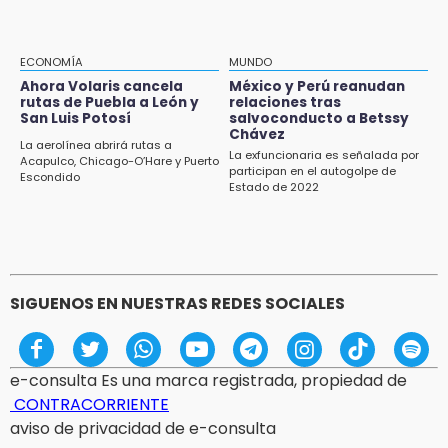
16:31
Tras año y medio arrancará construcción del
Ecoparque Tlalli-Malinche
ECONOMÍA
MUNDO
Ahora Volaris cancela
México y Perú reanudan
16:01
rutas de Puebla a León y
relaciones tras
Artemisa niega uso electoral del programa
San Luis Potosí
salvoconducto a Betssy
Agua para el Bienestar
Chávez
La aerolínea abrirá rutas a
La exfuncionaria es señalada por
Acapulco, Chicago-O’Hare y Puerto
participan en el autogolpe de
15:57
Escondido
Estado de 2022
Texmelucan abren convocatoria de Huertos
de Traspatio para grupos vulnerables
SIGUENOS EN NUESTRAS REDES SOCIALES
e-consulta Es una marca registrada, propiedad de
CONTRACORRIENTE
aviso de privacidad de e-consulta