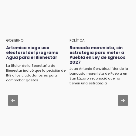
Salinas tras conflicto por predio
Asesinan a ex regidor por Morena en
Amozoc
17:21
Prevalece trabajo infantil en Tehuacán,
Aug 1 , 13:13
cruceros los más reportados
Feria de Teziutlán 2026: inicia con 16 días de
actividades en la Sierra Nororiental
17:15
GOBIERNO
POLÍTICA
Nuevo color del parque de Chalchicomula de
Jul 31 , 16:31
Artemisa niega uso
Bancada morenista, sin
Sesma causa debate en redes sociales
electoral del programa
estrategia para meter a
Armenta pide denunciar abusos en
Agua para el Bienestar
Puebla en Ley de Egresos
Academia Militarizada Ignacio Zaragoza
2027
17:12
La titular de la Secretaría de
Juan Antonio González, líder de la
Bienestar indicó que la petición de
Líder de bancada poblana de Morena se
Jul 31 , 13:46
bancada morenista de Puebla en
INE a los ciudadanos es para
deslinda de exdelegada Anallely López
San Lázaro, reconoció que no
Certifícate como operador de transporte en
comprobar gastos
tienen una estrategia
Icatep
16:48
Puebla lista para el Campeonato Nacional de
Jul 31 , 14:02
Béisbol Pre-Iniciación 5-6 Años 2026
Prepárate para lluvias intensas por frente
frío en Puebla
16:37
Inscríbete al programa de liderazgo juvenil
en Puebla