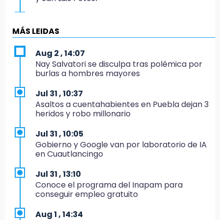
7:58
Portland golea al Puebla en la Leagues Cup
MÁS LEIDAS
7:42
Aug 2 , 14:07
México y Perú reanudan relaciones tras
Nay Salvatori se disculpa tras polémica por
salvoconducto a Betssy Chávez
burlas a hombres mayores
21:58
Jul 31 , 10:37
¡México, campeón de oro!
Asaltos a cuentahabientes en Puebla dejan 3
heridos y robo millonario
21:26
Mezcal y artesanías de palma frenan la
Jul 31 , 10:05
migración en Caltepec, Puebla
Gobierno y Google van por laboratorio de IA
en Cuautlancingo
21:04
Isaac del Toro seguirá con UAE hasta 2031
Jul 31 , 13:10
Conoce el programa del Inapam para
20:45
conseguir empleo gratuito
Pensé que me iban a matar: Alberto narra lo
que vivió en un secuestro exprés
Aug 1 , 14:34