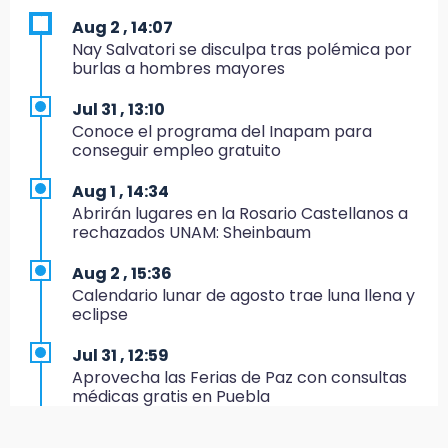
proyectos artísticos en Puebla
Aug 2 , 14:07
Nay Salvatori se disculpa tras polémica por
9:43
burlas a hombres mayores
Pericos de Puebla cierran con derrota y van
por Campeche
Jul 31 , 13:10
Conoce el programa del Inapam para
9:21
conseguir empleo gratuito
Buscan a tres hombres tras violento asalto a
adulta mayor en Atlixco
Aug 1 , 14:34
Abrirán lugares en la Rosario Castellanos a
8:53
rechazados UNAM: Sheinbaum
Velan a Dominga, octogenaria asesinada
tras ir a vender cemitas
Aug 2 , 15:36
Calendario lunar de agosto trae luna llena y
8:34
eclipse
Sí hay medicinas para trasplantados en San
José: IMSS Puebla, tras protestas
Jul 31 , 12:59
Aprovecha las Ferias de Paz con consultas
8:23
médicas gratis en Puebla
Lobos Puebla cae, pero deja todo en la duela
Jul 31 , 14:22