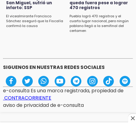
San Miguel, sufrió un
queda fuera pese a lograr
17:45
infarto: SSP
470 registros
Procede obra del FAISPIAM en Zapotitlán
Salinas tras conflicto por predio
El vicealmirante Francisco
Puebla logró 470 registros y el
Sánchez aseguró que la Fiscalía
cuarto lugar nacional, pero ningún
confirmó la causa
poblano llegó a la semifinal del
17:21
certamen
Prevalece trabajo infantil en Tehuacán,
cruceros los más reportados
SIGUENOS EN NUESTRAS REDES SOCIALES
e-consulta Es una marca registrada, propiedad de
CONTRACORRIENTE
aviso de privacidad de e-consulta