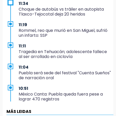
11:34
Choque de autobús vs tráiler en autopista
Tlaxco-Tejocotal deja 20 heridos
11:19
Rommel, reo que murió en San Miguel, sufrió
un infarto: SSP
11:11
Tragedia en Tehuacán; adolescente fallece
al ser arrollado en ciclovía
11:04
Puebla será sede del festival "Cuenta Sueños"
de narración oral
10:51
México Canta: Puebla queda fuera pese a
lograr 470 registros
10:38
MÁS LEIDAS
Muestra Estatal PECDA 2026 reúne 42