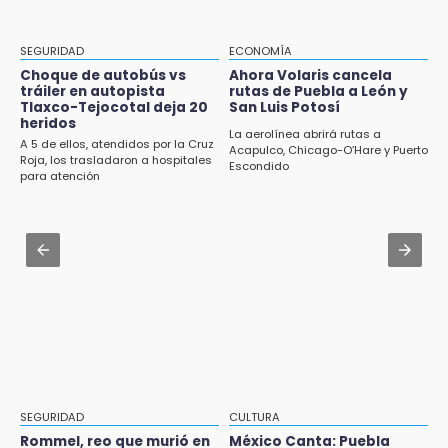
Certifícate como operador de transporte en
19:18
Icatep
Bancada morenista, sin estrategia para
SEGURIDAD
ECONOMÍA
meter a Puebla en Ley de Egresos 2027
Jul 31 , 14:02
Choque de autobús vs
Ahora Volaris cancela
tráiler en autopista
rutas de Puebla a León y
Prepárate para lluvias intensas por frente
Tlaxco-Tejocotal deja 20
San Luis Potosí
18:54
frío en Puebla
heridos
Gobierno rehabilitará el drenaje del Hospital
La aerolínea abrirá rutas a
A 5 de ellos, atendidos por la Cruz
Acapulco, Chicago-O’Hare y Puerto
de Especialidades del Issstep
Jul 31 , 13:35
Roja, los trasladaron a hospitales
Escondido
para atención
El mexicano Karim López firma contrato
18:49
multianual con Memphis Grizzlies
Sujeto asalta banco en Plaza Dorada tras
amenazar con supuesto explosivo
Jul 31 , 15:22
Luis Miguel sorprende con su regreso como
18:43
imagen de Coca-Cola
Renuncia Norman Campos, responsable de
ciclovías de Chedraui
18:13
Pacientes trasplantados denuncian
desabasto de medicamentos en IMSS San
José
SEGURIDAD
CULTURA
Rommel, reo que murió en
México Canta: Puebla