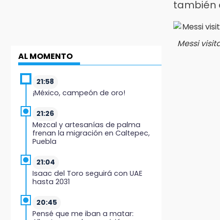
también 
Messi visi
AL MOMENTO
21:58
¡México, campeón de oro!
21:26
Mezcal y artesanías de palma
frenan la migración en Caltepec,
Puebla
21:04
Isaac del Toro seguirá con UAE
hasta 2031
20:45
Pensé que me iban a matar: