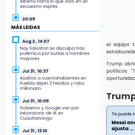
Alberto narra lo que vivió en un
secuestro exprés
20:09
Black Tiger IV hará su
MÁS LEIDAS
presentación en la Arena Puebla
Aug 2 , 14:07
19:54
el equipo 
Nay Salvatori se disculpa tras
Investigación de ASE a Tlatehui y
estadounide
polémica por burlas a hombres
Cuautle no es politiquería, es por
mayores
posible desfalco al erario
Trump abrió
políticos: 
Jul 31 , 10:37
19:45
oportunidad
Asaltos a cuentahabientes en
Estado invertirá en unidades
Puebla dejan 3 heridos y robo
médicas del IMSS-Bienestar y el
millonario
SEDIF
Trump
Jul 31 , 10:05
19:35
Gobierno y Google van por
De la Vega niega venta de Bravos
laboratorio de IA en
Te puede i
Cuautlancingo
Messi ana
19:34
ajusta ...
Desalojan a dos comerciantes en
Jul 31 , 13:10
Valsequillo por invasión en zona