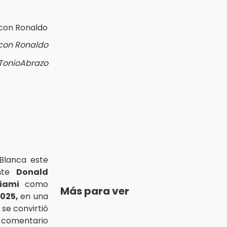
 con Ronaldo
@TonioAbrazo
Blanca este
ente
Donald
Miami
como
Más para ver
2025,
en una
se convirtió
n comentario