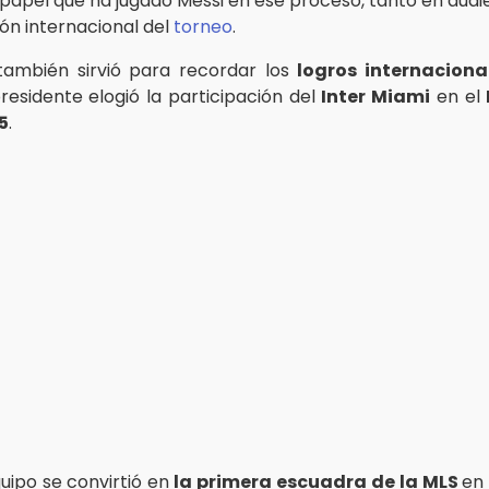
l papel que ha jugado Messi en ese proceso, tanto en aud
ón internacional del
torneo
.
también sirvió para recordar los
logros internacion
residente elogió la participación del
Inter Miami
en el
5
.
uipo se convirtió en
la primera escuadra de la MLS
en