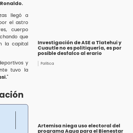
 Ronaldo.
zas llegó a
or el astro
res, cuerpo
vechando que
Investigación de ASE a Tlatehui y
n la capital
Cuautle no es politiquería, es por
posible desfalco al erario
deportivos y
Política
ente tuvo la
si.
"
ación
Artemisa niega uso electoral del
programa Agua para el Bienestar