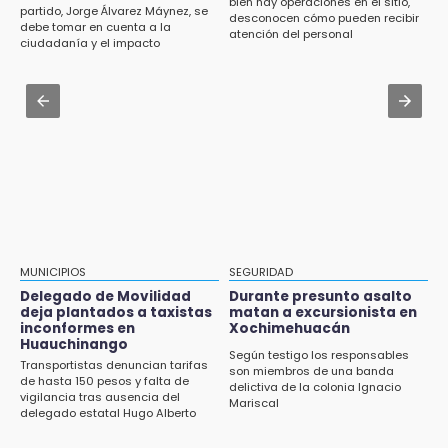
bien hay operaciones en el sitio,
Delegado de Movilidad deja plantados a
Aug 3 , 14:12
partido, Jorge Álvarez Máynez, se
desconocen cómo pueden recibir
taxistas inconformes en Huauchinango
debe tomar en cuenta a la
Se enfrentan ambulantes y policías en el
atención del personal
ciudadanía y el impacto
Zócalo; detienen a menor
ambiental
12:54
Amigos de Lisette Alvarado duda de versión
Aug 3 , 19:11
del homicidio-suicidio
Tri Sub-23 aplasta y avanza
12:50
¿Buscas trabajo? SPF ofrece sueldo de 13,607
y prestaciones: aplica en Puebla
12:44
Precio del gas LP baja en Puebla, aprovecha
esta semana
MUNICIPIOS
SEGURIDAD
Delegado de Movilidad
Durante presunto asalto
12:32
deja plantados a taxistas
matan a excursionista en
inconformes en
Xochimehuacán
Puebla busca revancha en la Leagues Cup
Huauchinango
Según testigo los responsables
Transportistas denuncian tarifas
12:14
son miembros de una banda
de hasta 150 pesos y falta de
delictiva de la colonia Ignacio
Obed Vargas gana confianza con el Atlético
vigilancia tras ausencia del
Mariscal
delegado estatal Hugo Alberto
Gutiérrez Rangel