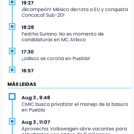
19:27
¡Bicampeón! México derrota a EU y conquista
Concacaf Sub-20!
18:28
Fedrha Suriano: No es momento de
candidaturas en MC Atlixco
17:30
¡Jalisco se corona en Puebla!
16:57
Los Voladores de Papantla vuelven a Izúcar y
cierran festejos de Santo Domingo
MÁS LEIDAS
16:50
Aug 3 , 9:48
México va por el oro y el boleto olímpico en
CMIC busca privatizar el manejo de la basura
Flag Football
en Puebla
16:34
Aug 3 , 11:07
Memes y críticas surten efecto; modifican
Aprovecha; Volkswagen abre vacantes para
colores del parque en Chalchicomula