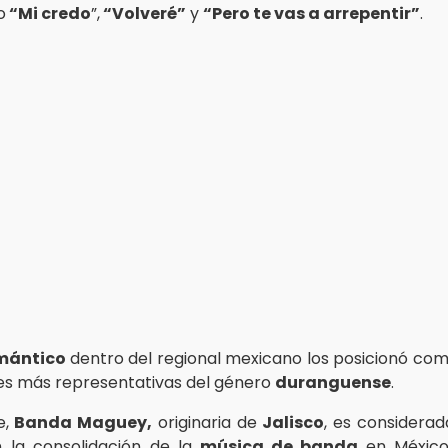
o
“Mi credo
”,
“Volveré”
y
“Pero te vas a arrepentir”
.
mántico
dentro del regional mexicano los posicionó com
s más representativas del género
duranguense
.
e,
Banda Maguey,
originaria de
Jalisco
, es considerad
 la consolidación de la
música de banda
en México