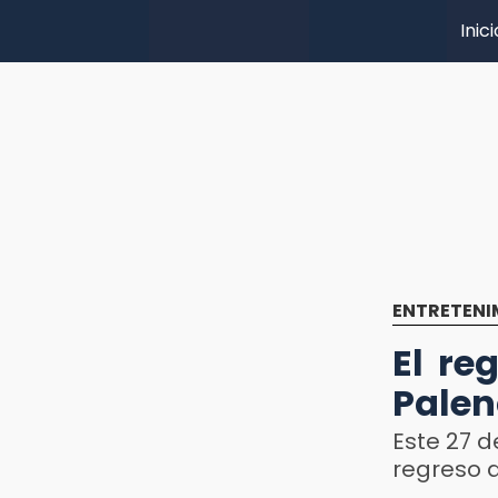
Inici
ENTRETENI
El re
Palen
Este 27 d
regreso d