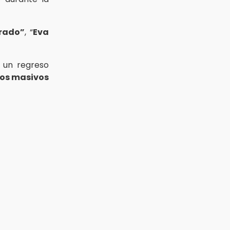
rado”
, “
Eva
 un regreso
os masivos