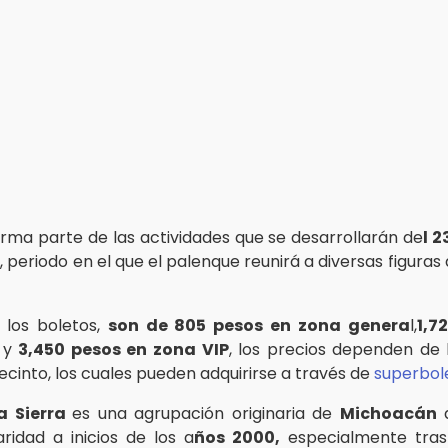
orma parte de las actividades que se desarrollarán de
l 2
o
, periodo en el que el palenque reunirá a diversas figuras
 los boletos,
son de 805 pesos en zona genera
l,
1,7
y
3,450 pesos en zona VIP
, los precios dependen de 
ecinto, los cuales pueden adquirirse a través de
superbol
a Sierra
es una agrupación originaria de
Michoacán
q
ridad a inicios de los a
ños 2000,
especialmente tras 