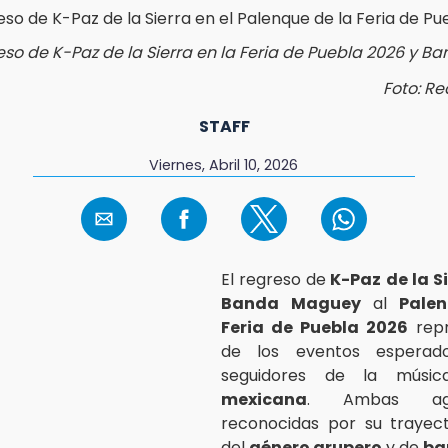
reso de K-Paz de la Sierra en la Feria de Puebla 2026 y 
Foto: Re
STAFF
Viernes, Abril 10, 2026
El regreso de
K-Paz de la S
Banda Maguey
al
Pale
Feria de Puebla 2026
repr
de los eventos esperad
seguidores de la mús
mexicana
. Ambas agru
reconocidas por su trayect
del
género grupero
y de
ba