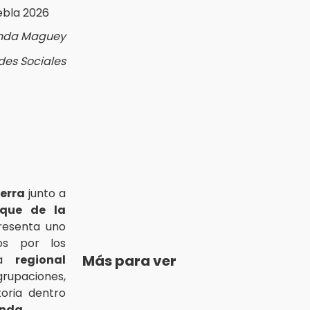
Banda Maguey
des Sociales
ierra
junto a
nque de la
esenta uno
os por los
Más para ver
ica
regional
paciones,
oria dentro
nda.