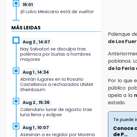
16:01
¡El Lobo Mexicano está de vuelta!
15:49
MÁS LEIDAS
Indigna a madre de Karla Valeria
Palenque de
publicación de su yerno Yeudiel
de Los Fuer
Aug 2 , 14:07
Nay Salvatori se disculpa tras
15:19
Anteriorme
polémica por burlas a hombres
Clausuran locales del mercado de
mayores
poblanos. L
Huauchinango; locatarios exigen
soluciones
de la Feria
Aug 1 , 14:34
Abrirán lugares en la Rosario
14:55
Por lo que 
Castellanos a rechazados UNAM:
Escuelas de Molcaxac y
público pob
Sheinbaum
Tehuitzingo anuncian
apela a la
inscripciones 2026-2027
estado.
Aug 2 , 15:36
Calendario lunar de agosto trae
14:49
luna llena y eclipse
Basura da mala imagen a la feria
Te puede i
de San Salvador El Seco
Aug 1 , 10:07
Conoce c
de P...
Asesinan a ex regidor por Morena
14:36