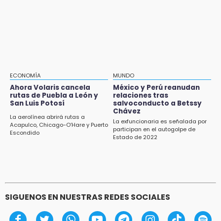
18:13
imagen de Coca-Cola
Pacientes trasplantados denuncian
desabasto de medicamentos en IMSS San
José
17:45
Procede obra del FAISPIAM en Zapotitlán
Salinas tras conflicto por predio
ECONOMÍA
MUNDO
Ahora Volaris cancela
México y Perú reanudan
17:21
rutas de Puebla a León y
relaciones tras
Prevalece trabajo infantil en Tehuacán,
San Luis Potosí
salvoconducto a Betssy
Chávez
cruceros los más reportados
La aerolínea abrirá rutas a
La exfuncionaria es señalada por
Acapulco, Chicago-O’Hare y Puerto
participan en el autogolpe de
17:15
Escondido
Estado de 2022
Nuevo color del parque de Chalchicomula de
Sesma causa debate en redes sociales
SIGUENOS EN NUESTRAS REDES SOCIALES