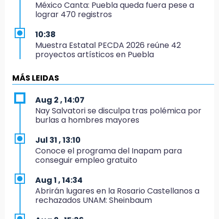
México Canta: Puebla queda fuera pese a
lograr 470 registros
10:38
Muestra Estatal PECDA 2026 reúne 42
proyectos artísticos en Puebla
9:43
MÁS LEIDAS
Pericos de Puebla cierran con derrota y van
por Campeche
Aug 2 , 14:07
Nay Salvatori se disculpa tras polémica por
9:21
burlas a hombres mayores
Buscan a tres hombres tras violento asalto a
adulta mayor en Atlixco
Jul 31 , 13:10
Conoce el programa del Inapam para
8:53
conseguir empleo gratuito
Velan a Dominga, octogenaria asesinada
tras ir a vender cemitas
Aug 1 , 14:34
Abrirán lugares en la Rosario Castellanos a
8:34
rechazados UNAM: Sheinbaum
Sí hay medicinas para trasplantados en San
José: IMSS Puebla, tras protestas