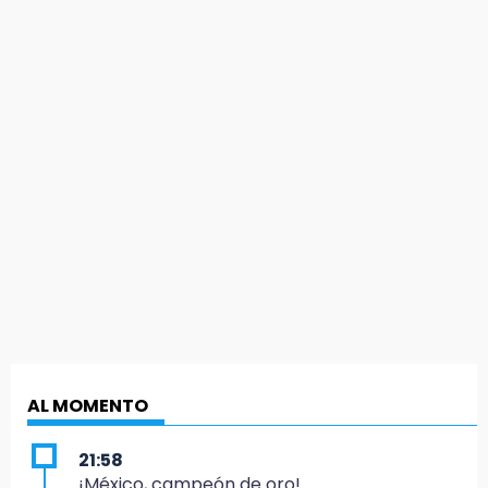
AL MOMENTO
21:58
¡México, campeón de oro!