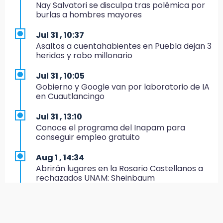
Nay Salvatori se disculpa tras polémica por
Estado invertirá en unidades médicas del
burlas a hombres mayores
IMSS-Bienestar y el SEDIF
Jul 31 , 10:37
19:35
Asaltos a cuentahabientes en Puebla dejan 3
De la Vega niega venta de Bravos
heridos y robo millonario
19:34
Jul 31 , 10:05
Desalojan a dos comerciantes en Valsequillo
Gobierno y Google van por laboratorio de IA
por invasión en zona de Conagua
en Cuautlancingo
19:18
Jul 31 , 13:10
Bancada morenista, sin estrategia para
Conoce el programa del Inapam para
meter a Puebla en Ley de Egresos 2027
conseguir empleo gratuito
18:54
Aug 1 , 14:34
Gobierno rehabilitará el drenaje del Hospital
Abrirán lugares en la Rosario Castellanos a
de Especialidades del Issstep
rechazados UNAM: Sheinbaum
18:49
Jul 31 , 12:59
Sujeto asalta banco en Plaza Dorada tras
Aprovecha las Ferias de Paz con consultas
amenazar con supuesto explosivo
médicas gratis en Puebla