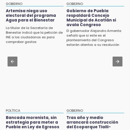
de Traspatio para grupos vulnerables
GOBIERNO
GOBIERNO
Jul 31 , 13:46
Artemisa niega uso
Gobierno de Puebla
15:43
electoral del programa
respaldará Concejo
Certifícate como operador de transporte en
Agua para el Bienestar
Municipal de Acatlán si
Investigan presunta reventa de más de 100
Icatep
avala Congreso
lotes en panteón de Tehuacán
La titular de la Secretaría de
El gobernador Alejandro Armenta
Bienestar indicó que la petición de
Jul 31 , 13:35
señaló que si este es el
INE a los ciudadanos es para
15:32
planteamiento del Congreso
El mexicano Karim López firma contrato
comprobar gastos
Roban bicicleta en menos de un minuto en
estarán atentos a su resolución
multianual con Memphis Grizzlies
plaza de Libres
Jul 31 , 14:02
15:26
Prepárate para lluvias intensas por frente
Grupo armado asalta gasera en San Andrés
frío en Puebla
Cholula
15:21
Texmelucan contará con más de 500
cámaras de videovigilancia
15:08
POLÍTICA
GOBIERNO
Huitzilan de Serdán espera hasta 30 mil
Bancada morenista, sin
Tras año y medio
visitantes en feria
estrategia para meter a
arrancará construcción
Puebla en Ley de Egresos
del Ecoparque Tlalli-