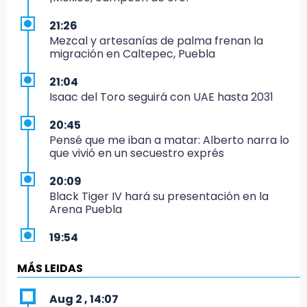
21:26
Mezcal y artesanías de palma frenan la
migración en Caltepec, Puebla
21:04
Isaac del Toro seguirá con UAE hasta 2031
20:45
Pensé que me iban a matar: Alberto narra lo
que vivió en un secuestro exprés
20:09
Black Tiger IV hará su presentación en la
Arena Puebla
19:54
Investigación de ASE a Tlatehui y Cuautle no
es politiquería, es por posible desfalco al
MÁS LEIDAS
erario
Aug 2 , 14:07
19:45