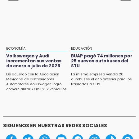
16:40
filtraciones desde bancos: SSP
Inauguran la rehabilitación del bajo puente
en Texmelucan
16:26
Reclamo por obras deriva en intercambio
con alcalde de Juan Galindo
ECONOMÍA
EDUCACIÓN
16:24
Volkswagen y Audi
BUAP pagó 74 millones por
incrementan sus ventas
25 nuevos autobuses del
Volkswagen y Audi incrementan sus ventas
de enero a julio de 2026
STU
de enero a julio de 2026
De acuerdo con la Asociación
La misma empresa vendió 20
16:19
Mexicana de Distribuidores
autobuses el año anterior para los
Automotores Volkswagen logró
traslados a CU2
FIFA niega pacto por la final del Mundial 2030
comercializar 77 mil 252 vehículos
SIGUENOS EN NUESTRAS REDES SOCIALES