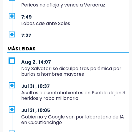
Pericos no afloja y vence a Veracruz
7:49
Lobos cae ante Soles
7:27
Por asesinato y desaparición desafueran a 2
ediles de MC en Veracruz
MÁS LEIDAS
6:48
Aug 2 , 14:07
Detienen a 4 que asaltaron el Coppel del
Nay Salvatori se disculpa tras polémica por
Centro Histórico: recuperan botín
burlas a hombres mayores
22:09
Jul 31 , 10:37
México Sub-20 aplasta a Panamá y sella su
Asaltos a cuentahabientes en Puebla dejan 3
boleto al Mundial 2027
heridos y robo millonario
21:33
Jul 31 , 10:05
Mora vale más que Messi en la Leagues Cup
Gobierno y Google van por laboratorio de IA
en Cuautlancingo
20:45