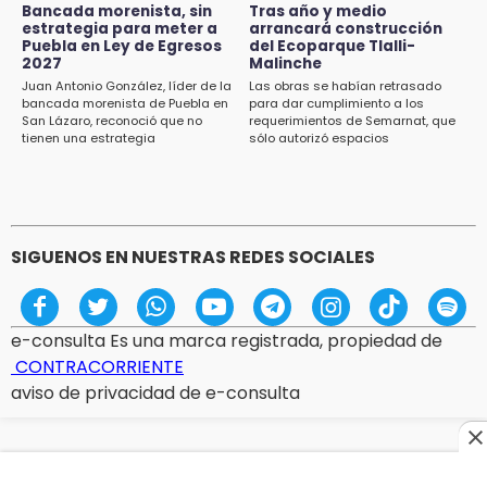
Huitzilan de Serdán espera hasta 30 mil
Bancada morenista, sin
Tras año y medio
visitantes en feria
estrategia para meter a
arrancará construcción
Puebla en Ley de Egresos
del Ecoparque Tlalli-
2027
Malinche
15:07
Juan Antonio González, líder de la
Las obras se habían retrasado
Rastro de Atlixco descarta clembuterol y
bancada morenista de Puebla en
para dar cumplimiento a los
alerta por mataderos clandestinos
San Lázaro, reconoció que no
requerimientos de Semarnat, que
tienen una estrategia
sólo autorizó espacios
ecoturísticos
15:03
Cholula estrena agenda cultural con siete
actividades
SIGUENOS EN NUESTRAS REDES SOCIALES
e-consulta Es una marca registrada, propiedad de
CONTRACORRIENTE
aviso de privacidad de e-consulta