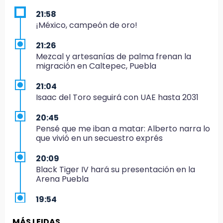
21:58
¡México, campeón de oro!
21:26
Mezcal y artesanías de palma frenan la
migración en Caltepec, Puebla
21:04
Isaac del Toro seguirá con UAE hasta 2031
20:45
Pensé que me iban a matar: Alberto narra lo
que vivió en un secuestro exprés
20:09
Black Tiger IV hará su presentación en la
Arena Puebla
19:54
Investigación de ASE a Tlatehui y Cuautle no
es politiquería, es por posible desfalco al
MÁS LEIDAS