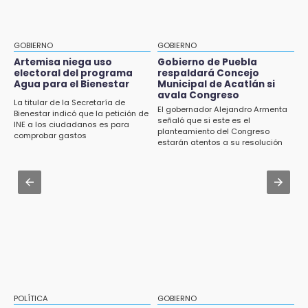
Jul 31 , 16:31
15:57
Armenta pide denunciar abusos en
Texmelucan abren convocatoria de Huertos
Academia Militarizada Ignacio Zaragoza
de Traspatio para grupos vulnerables
GOBIERNO
GOBIERNO
Jul 31 , 13:35
Artemisa niega uso
Gobierno de Puebla
15:43
electoral del programa
respaldará Concejo
El mexicano Karim López firma contrato
Agua para el Bienestar
Municipal de Acatlán si
Investigan presunta reventa de más de 100
multianual con Memphis Grizzlies
avala Congreso
lotes en panteón de Tehuacán
La titular de la Secretaría de
El gobernador Alejandro Armenta
Bienestar indicó que la petición de
Jul 31 , 13:46
señaló que si este es el
INE a los ciudadanos es para
15:32
planteamiento del Congreso
Certifícate como operador de transporte en
comprobar gastos
Roban bicicleta en menos de un minuto en
estarán atentos a su resolución
Icatep
plaza de Libres
Jul 31 , 14:02
15:26
Prepárate para lluvias intensas por frente
Grupo armado asalta gasera en San Andrés
frío en Puebla
Cholula
15:21
Texmelucan contará con más de 500
cámaras de videovigilancia
15:08
POLÍTICA
GOBIERNO