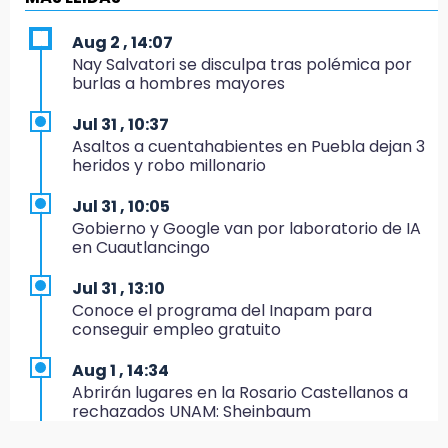
erario
Aug 2 , 14:07
19:45
Nay Salvatori se disculpa tras polémica por
Estado invertirá en unidades médicas del
burlas a hombres mayores
IMSS-Bienestar y el SEDIF
Jul 31 , 10:37
19:35
Asaltos a cuentahabientes en Puebla dejan 3
De la Vega niega venta de Bravos
heridos y robo millonario
19:34
Jul 31 , 10:05
Desalojan a dos comerciantes en Valsequillo
Gobierno y Google van por laboratorio de IA
por invasión en zona de Conagua
en Cuautlancingo
19:18
Jul 31 , 13:10
Bancada morenista, sin estrategia para
Conoce el programa del Inapam para
meter a Puebla en Ley de Egresos 2027
conseguir empleo gratuito
18:54
Aug 1 , 14:34
Gobierno rehabilitará el drenaje del Hospital
Abrirán lugares en la Rosario Castellanos a
de Especialidades del Issstep
rechazados UNAM: Sheinbaum
18:49