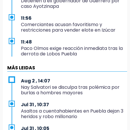
Detienen a ex gobernador de Guerrero por
caso Ayotzinapa
11:56
Comerciantes acusan favoritismo y
restricciones para vender elote en Izúcar
11:48
Paco Olmos exige reacción inmediata tras la
derrota de Lobos Puebla
11:31
MÁS LEIDAS
Aumentan 400 % denuncias por robo en
transporte público en 6 años
Aug 2 , 14:07
Nay Salvatori se disculpa tras polémica por
11:24
burlas a hombres mayores
Soles no bajará la guardia tras vencer a
Lobos
Jul 31 , 10:37
Asaltos a cuentahabientes en Puebla dejan 3
11:21
heridos y robo millonario
Clausuran 51 locales abandonados del
Mercado Municipal de Huauchinango
Jul 31 , 10:05