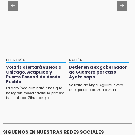
para insumos de limpieza
19:27
Identifican a dos hermanos asesinados cerca
Jul 31 , 11:55
de la Central de Abastos de Huixcolotla
Denuncian a delegado de Salud por violencia
familiar en Tecamachalco
19:22
Supervisa rectora Lilia Cedillo proceso de
inscripción del nivel superior
19:09
ECONOMÍA
NACIÓN
Checo y Cadillac, en blanco antes del parón
Volaris ofertará vuelos a
Detienen a ex gobernador
Chicago, Acapulco y
de Guerrero por caso
18:14
Puerto Escondido desde
Ayotzinapa
Remesas en Puebla incrementan 3.9% en
Puebla
primer semestre de 2026
Se trata de Ángel Aguirre Rivero,
La aerolínea eliminará rutas que
que gobernó de 2011 a 2014
no logran expectativas; la primera
18:12
fue a Ixtapa-Zihuatanejo
Rayo provoca incendio en un pino al sur de la
ciudad de Atlixco
SIGUENOS EN NUESTRAS REDES SOCIALES