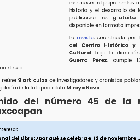
reconocer el papel de las m
historia y el desarrollo de 
publicación es
gratuit
disponible en formato impreso
La
revista
, coordinada por 
del Centro Histórico y 
Cultural
bajo la direcci
Guerra Pérez
, cumple 1
 continua.
n reúne
9 artículos
de investigadores y cronistas pobl
alería de la fotoperiodista
Mireya Novo
.
nido del número 45 de la r
axcoapan
nteresar:
nal del Libro: ¿por qué se celebra el 12 de noviembre...