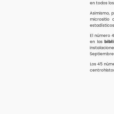
30 mil visitantes en feria
en todos los
15:07
Asimismo, 
Rastro de Atlixco descarta
micrositio
clembuterol y alerta por
estadísticos
mataderos clandestinos
El número 
15:03
en las
bibl
Cholula estrena agenda cultural
con siete actividades
instalacion
Septiembre 
Los 45 núme
centrohistor