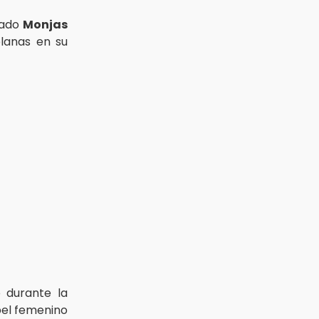
ulado
Monjas
blanas en su
ó durante la
pel femenino