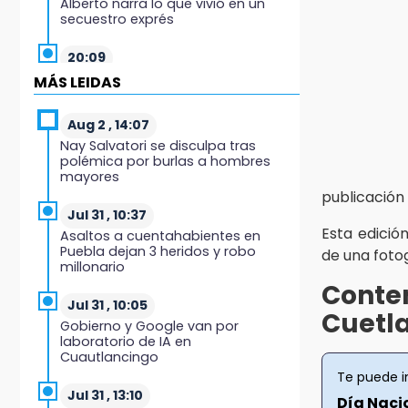
Alberto narra lo que vivió en un
secuestro exprés
20:09
Black Tiger IV hará su
MÁS LEIDAS
presentación en la Arena Puebla
Aug 2 , 14:07
19:54
Nay Salvatori se disculpa tras
Investigación de ASE a Tlatehui y
polémica por burlas a hombres
Cuautle no es politiquería, es por
mayores
posible desfalco al erario
publicación
Jul 31 , 10:37
19:45
Esta edició
Asaltos a cuentahabientes en
Estado invertirá en unidades
Puebla dejan 3 heridos y robo
de una fotog
médicas del IMSS-Bienestar y el
millonario
SEDIF
Conte
Jul 31 , 10:05
19:35
Cuetl
Gobierno y Google van por
De la Vega niega venta de Bravos
laboratorio de IA en
Cuautlancingo
19:34
Te puede i
Desalojan a dos comerciantes en
Jul 31 , 13:10
Día Nacio
Valsequillo por invasión en zona