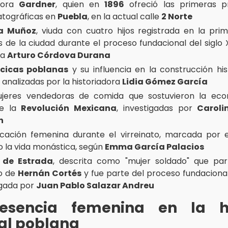
ñora
Gardner
, quien en
1896
ofreció las primeras p
tográficas en
Puebla
, en la actual calle
2 Norte
a Muñoz
, viuda con cuatro hijos registrada en la prim
s de la ciudad durante el proceso fundacional del siglo X
ta
Arturo Córdova Durana
cicas poblanas
y su influencia en la construcción his
 analizadas por la historiadora
Lidia Gómez García
jeres vendedoras de comida que sostuvieron la eco
te la
Revolución Mexicana
, investigadas por
Caroli
n
cación femenina durante el virreinato, marcada por e
o la vida monástica, según
Emma García Palacios
 de Estrada
, descrita como "mujer soldado" que par
to de
Hernán Cortés
y fue parte del proceso fundaciona
igada por
Juan Pablo Salazar Andreu
esencia femenina en la hi
al poblana