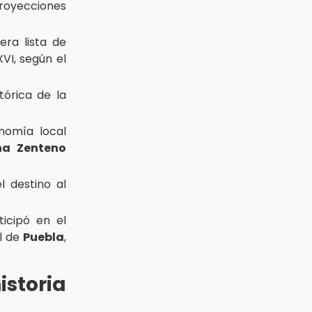
royecciones
era lista de
VI, según el
tórica de la
nomía local
na Zenteno
l destino al
ticipó en el
l de
Puebla
,
storia