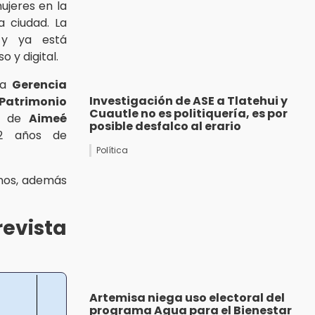
ujeres en la
la ciudad. La
a
y ya está
 y digital.
la
Gerencia
Investigación de ASE a Tlatehui y
Patrimonio
Cuautle no es politiquería, es por
ón de
Aimeé
posible desfalco al erario
2 años de
Política
anos, además
evista
Artemisa niega uso electoral del
programa Agua para el Bienestar