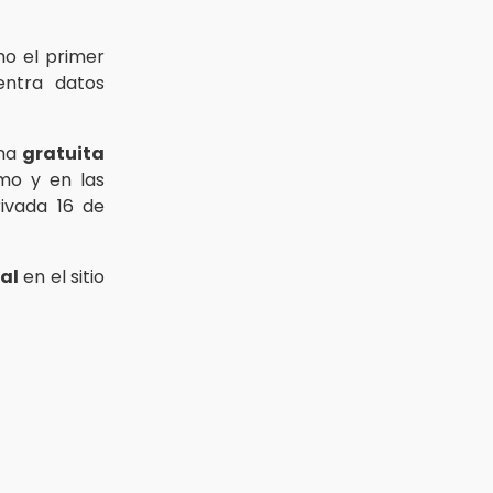
mo el primer
entra datos
rma
gratuita
smo y en las
rivada 16 de
al
en el sitio