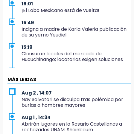
16:01
¡El Lobo Mexicano está de vuelta!
15:49
Indigna a madre de Karla Valeria publicación
de su yerno Yeudiel
15:19
Clausuran locales del mercado de
Huauchinango; locatarios exigen soluciones
14:55
Escuelas de Molcaxac y Tehuitzingo anuncian
MÁS LEIDAS
inscripciones 2026-2027
Aug 2 , 14:07
14:49
Nay Salvatori se disculpa tras polémica por
Basura da mala imagen a la feria de San
burlas a hombres mayores
Salvador El Seco
Aug 1 , 14:34
14:36
Abrirán lugares en la Rosario Castellanos a
Inician las finales del Campeonato Nacional
rechazados UNAM: Sheinbaum
Infantil, Juvenil y de Escaramuzas Puebla