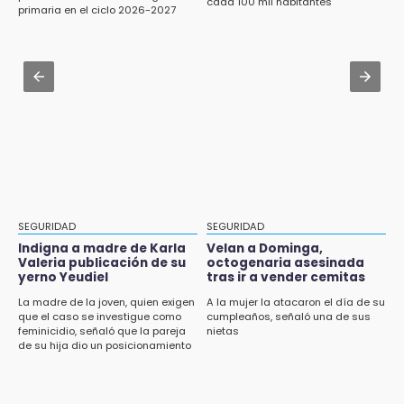
cada 100 mil habitantes
11:34
primaria en el ciclo 2026-2027
DIF de Tlatlauquitepec interviene tras
Choque de autobús vs tráiler en autopista
denuncia de maltrato infantil en Analco
Tlaxco-Tejocotal deja 20 heridos
Jul 31 , 19:05
11:19
Advierten sanciones para unidades
Rommel, reo que murió en San Miguel, sufrió
eléctricas en Tehuacán
un infarto: SSP
11:11
Tragedia en Tehuacán; adolescente fallece
al ser arrollado en ciclovía
11:04
SEGURIDAD
SEGURIDAD
Puebla será sede del festival "Cuenta Sueños"
Indigna a madre de Karla
Velan a Dominga,
de narración oral
Valeria publicación de su
octogenaria asesinada
yerno Yeudiel
tras ir a vender cemitas
10:51
La madre de la joven, quien exigen
A la mujer la atacaron el día de su
que el caso se investigue como
cumpleaños, señaló una de sus
México Canta: Puebla queda fuera pese a
feminicidio, señaló que la pareja
nietas
lograr 470 registros
de su hija dio un posicionamiento
en redes
10:38
Muestra Estatal PECDA 2026 reúne 42