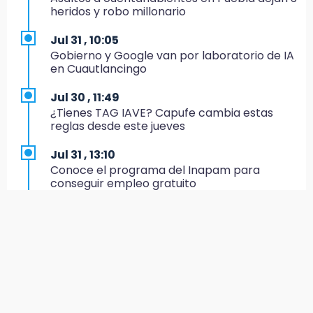
boleto al Mundial 2027
heridos y robo millonario
21:33
Jul 31 , 10:05
Mora vale más que Messi en la Leagues Cup
Gobierno y Google van por laboratorio de IA
en Cuautlancingo
20:45
Se acerca la justicia para Aldo Padilla: Édgar
Jul 30 , 11:49
sería sentenciado en un mes
¿Tienes TAG IAVE? Capufe cambia estas
reglas desde este jueves
20:40
Coleadero repartirá hasta 205 mil pesos en
Jul 31 , 13:10
Puebla
Conoce el programa del Inapam para
conseguir empleo gratuito
20:26
Hombre es asesinado a balazos en el centro
Aug 1 , 14:34
de Tenampulco
Abrirán lugares en la Rosario Castellanos a
rechazados UNAM: Sheinbaum
19:49
BUAP pagó 74 millones por 25 nuevos
Jul 31 , 12:59
autobuses del STU
Aprovecha las Ferias de Paz con consultas
médicas gratis en Puebla
19:33