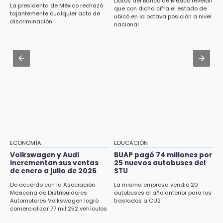
¡México aplasta a Panamá y va por el oro en
Datos del Banco de México revelan
La presidenta de México rechazó
que con dicha cifra el estado de
Santo Domingo 2026!
Jul 30 , 14:45
tajantemente cualquier acto de
ubicó en la octava posición a nivel
discriminación
Concacaf rechaza plan de la FIFA para
nacional
16:57
vender participación de sus torneos
Tramita tu RFC en línea sin salir de casa
mediante el SAT
Jul 31 , 14:22
Robos a cuentahabientes en Puebla, por
16:40
filtraciones desde bancos: SSP
Inauguran la rehabilitación del bajo puente
en Texmelucan
16:26
Reclamo por obras deriva en intercambio
con alcalde de Juan Galindo
ECONOMÍA
EDUCACIÓN
16:24
Volkswagen y Audi
BUAP pagó 74 millones por
incrementan sus ventas
25 nuevos autobuses del
Volkswagen y Audi incrementan sus ventas
de enero a julio de 2026
STU
de enero a julio de 2026
De acuerdo con la Asociación
La misma empresa vendió 20
16:19
Mexicana de Distribuidores
autobuses el año anterior para los
Automotores Volkswagen logró
traslados a CU2
FIFA niega pacto por la final del Mundial 2030
comercializar 77 mil 252 vehículos