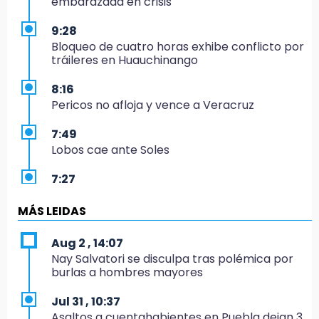
embarazada en crisis
9:28
Bloqueo de cuatro horas exhibe conflicto por
tráileres en Huauchinango
8:16
Pericos no afloja y vence a Veracruz
7:49
Lobos cae ante Soles
7:27
Por asesinato y desaparición desafueran a 2
ediles de MC en Veracruz
MÁS LEIDAS
6:48
Aug 2 , 14:07
Detienen a 4 que asaltaron el Coppel del
Nay Salvatori se disculpa tras polémica por
Centro Histórico: recuperan botín
burlas a hombres mayores
22:09
Jul 31 , 10:37
México Sub-20 aplasta a Panamá y sella su
Asaltos a cuentahabientes en Puebla dejan 3