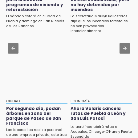
Huejotzingo tiene nuevo secretario de
14:55
programas de vivienda y
no hay detenidos por
Seguridad Ciudadana: llega otro marino al
reforestación
incendios
Escuelas de Molcaxac y Tehuitzingo anuncian
cargo
El sábado estará en ciudad de
La secretaria Marilyn Ballesteros
inscripciones 2026-2027
Puebla y domingo en San Nicolás
dijo que los incendios forestales
Aug 2 , 10:09
de Los Ranchos
no son provocados
14:49
Regresan los arrancones a Puebla pese a
intencionalmente
Basura da mala imagen a la feria de San
operativos de autoridades
Salvador El Seco
Aug 2 , 14:12
14:36
Anuncia Armenta pavimentación de
Inician las finales del Campeonato Nacional
carretera Cholula-Xalitzintla y nuevo CESAT
Infantil, Juvenil y de Escaramuzas Puebla
2026
14:32
Sheinbaum destaca reducción de inflación
anual de 3.12 % en julio
CIUDAD
ECONOMÍA
Por segundo día, podan
Ahora Volaris cancela
14:18
árboles en zona del
rutas de Puebla a León y
Cañeros de Atencingo siguen sin recibir
parque de Paseo de San
San Luis Potosí
Francisco
pagos tras concluir la zafra
La aerolínea abrirá rutas a
Las labores las realiza personal
Acapulco, Chicago-O’Hare y Puerto
de una empresa privada, esto tras
14:06
Escondido