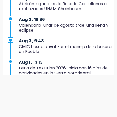
boletos
Abrirán lugares en la Rosario Castellanos a
rechazados UNAM: Sheinbaum
20:03
Sophie Cunningham, la figura que encendió la
Aug 2 , 15:36
WNBA
Calendario lunar de agosto trae luna llena y
eclipse
19:11
En Tehuacán cercaron a víctimas mortales
Aug 3 , 9:48
de accidentes
CMIC busca privatizar el manejo de la basura
en Puebla
19:07
Evidenciaron presunta patrulla clonada de la
Aug 1 , 13:13
PGR sobre la Cuacnopalan-Oaxaca
Feria de Teziutlán 2026: inicia con 16 días de
actividades en la Sierra Nororiental
19:04
Directora de Orquesta Symphonia UDLAP
Aug 2 , 13:58
dirige agrupaciones de talla internacional
Calentadores solares gratuitos en Puebla, así
puedes solicitar el tuyo
18:14
EE. UU. Sub-20 avanza a la final de
Aug 2 , 12:19
CONCACAF
¿Eres emprendedora? Solicita hasta 20 mil
pesos este agosto en Puebla