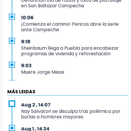
Denuncian ola de robos y falta de patrullaje
en San Baltazar Campeche
10:06
¡Comienza el camino! Pericos abre la serie
ante Campeche
9:18
Sheinbaum llega a Puebla para encabezar
programas de vivienda y reforestación
9:03
Muere Jorge Messi
8:21
¡México vuelve a los Olímpicos!
MÁS LEIDAS
21:25
Aug 2 , 14:07
México se queda con la plata
Nay Salvatori se disculpa tras polémica por
burlas a hombres mayores
20:35
NFL México: arranca cuenta regresiva por
Aug 1 , 14:34