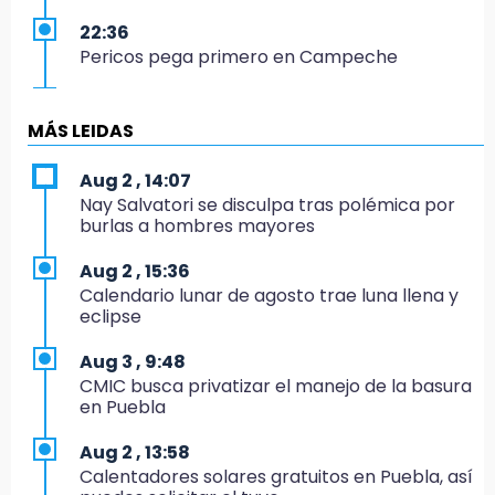
22:36
Pericos pega primero en Campeche
20:58
¡América humilla a Cruz Azul!
MÁS LEIDAS
20:44
Aug 2 , 14:07
Jorge Máynez pide unidad en MC para lograr
Nay Salvatori se disculpa tras polémica por
cambios en Puebla
burlas a hombres mayores
19:00
Aug 2 , 15:36
Puebla corona a sus primeros campeones
Calendario lunar de agosto trae luna llena y
nacionales de charrería
eclipse
18:26
Aug 3 , 9:48
Regresa Sheinbaum a Puebla y entrega
CMIC busca privatizar el manejo de la basura
viviendas: programa avanza 30 %
en Puebla
18:11
Aug 2 , 13:58
México hace historia: tricampeón de
Calentadores solares gratuitos en Puebla, así
Centroamericanos