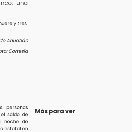
anco; una
 de Ahuatlán
oto: Cortesía
es personas
Más para ver
el saldo de
la noche de
ra estatal en