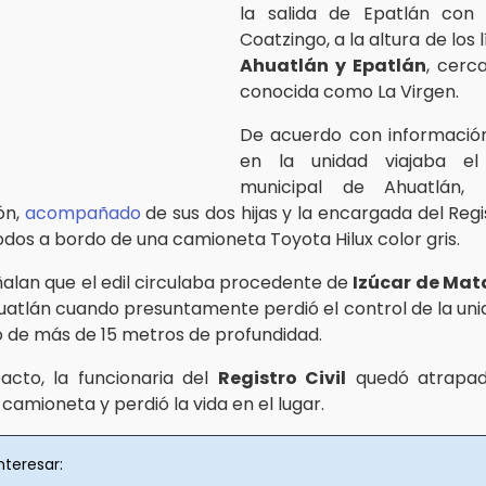
la salida de Epatlán con 
Coatzingo, a la altura de los 
Ahuatlán y Epatlán
, cerc
conocida como La Virgen.
De acuerdo con información
en la unidad viajaba el
municipal de Ahuatlán,
ón,
acompañado
de sus dos hijas y la encargada del Regis
odos a bordo de una camioneta Toyota Hilux color gris.
ñalan que el edil circulaba procedente de
Izúcar de Ma
atlán cuando presuntamente perdió el control de la uni
 de más de 15 metros de profundidad.
acto, la funcionaria del
Registro Civil
quedó atrapad
a camioneta y perdió la vida en el lugar.
nteresar: