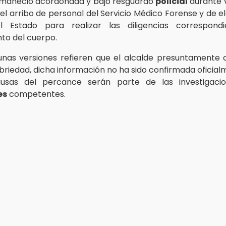
rmaneció acordonada y bajo resguardo
policial
durante v
el arribo de personal del Servicio Médico Forense y de 
el Estado para realizar las diligencias correspond
to del cuerpo.
nas versiones refieren que el alcalde presuntamente
briedad, dicha información no ha sido confirmada oficialm
usas del percance serán parte de las investigaci
es
competentes.