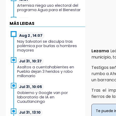
Artemisa niega uso electoral del
programa Agua para el Bienestar
15:57
MÁS LEIDAS
Texmelucan abren convocatoria
de Huertos de Traspatio para
grupos vulnerables
Aug 2 , 14:07
Nay Salvatori se disculpa tras
polémica por burlas a hombres
15:43
mayores
Lezama
Le
Investigan presunta reventa de
más de 100 lotes en panteón de
municipio, t
Tehuacán
Jul 31 , 10:37
Asaltos a cuentahabientes en
Testigos se
Puebla dejan 3 heridos y robo
15:32
rumbo a Ahu
millonario
Roban bicicleta en menos de un
un barranco
minuto en plaza de Libres
Jul 31 , 10:05
Tras el imp
Gobierno y Google van por
15:26
fierros de l
laboratorio de IA en
Grupo armado asalta gasera en
Cuautlancingo
San Andrés Cholula
Te puede i
Jul 31 , 13:10
15:21