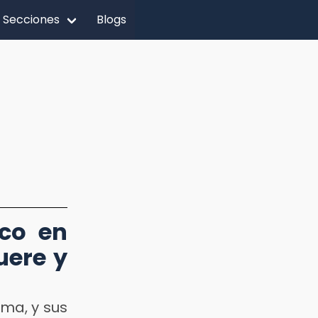
Secciones
Blogs
nco en
uere y
ma, y sus