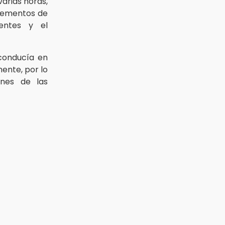
arias horas,
elementos de
ientes y el
 conducía en
ente, por lo
ones de las