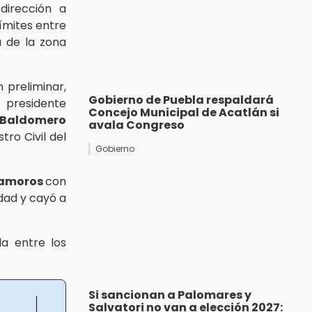
dirección a
límites entre
a de la zona
 preliminar,
Gobierno de Puebla respaldará
 presidente
Concejo Municipal de Acatlán si
Baldomero
avala Congreso
tro Civil del
Gobierno
tamoros
con
dad y cayó a
a entre los
Si sancionan a Palomares y
Salvatori no van a elección 2027: