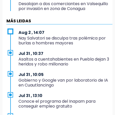
Desalojan a dos comerciantes en Valsequillo
por invasión en zona de Conagua
19:18
MÁS LEIDAS
Bancada morenista, sin estrategia para
meter a Puebla en Ley de Egresos 2027
Aug 2 , 14:07
Nay Salvatori se disculpa tras polémica por
18:54
burlas a hombres mayores
Gobierno rehabilitará el drenaje del Hospital
de Especialidades del Issstep
Jul 31 , 10:37
Asaltos a cuentahabientes en Puebla dejan 3
18:49
heridos y robo millonario
Sujeto asalta banco en Plaza Dorada tras
amenazar con supuesto explosivo
Jul 31 , 10:05
Gobierno y Google van por laboratorio de IA
18:43
en Cuautlancingo
Renuncia Norman Campos, responsable de
ciclovías de Chedraui
Jul 31 , 13:10
Conoce el programa del Inapam para
18:13
conseguir empleo gratuito
Pacientes trasplantados denuncian
desabasto de medicamentos en IMSS San