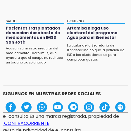
15:01
Gobierno de Puebla respaldará Concejo
Municipal de Acatlán si avala Congreso
SALUD
GOBIERNO
Pacientes trasplantados
Artemisa niega uso
14:56
denuncian desabasto de
electoral del programa
Regístrate a la clase gratuita de ballet con
medicamentos en IMSS
Agua para el Bienestar
San José
Elisa Carrillo en Puebla
La titular de la Secretaría de
Acusan suministro irregular del
Bienestar indicó que la petición de
medicamento Tacrolimus, que
14:43
INE a los ciudadanos es para
ayuda a que el cuerpo no rechace
comprobar gastos
Conductor de Atencingo resulta lesionado al
un órgano trasplantado
volcar en libramiento de Tepeojuma
14:40
Tres incendios movilizan a Bomberos y
Protección Civil en menos de 24 horas
SIGUENOS EN NUESTRAS REDES SOCIALES
e-consulta Es una marca registrada, propiedad de
CONTRACORRIENTE
aviso de privacidad de e-consulta