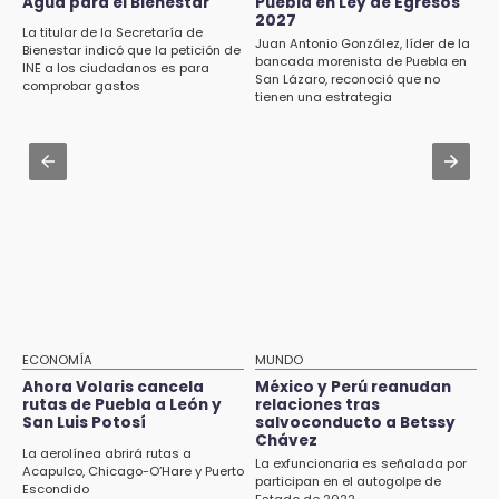
Agua para el Bienestar
Puebla en Ley de Egresos
Academia Militarizada Ignacio Zaragoza
2027
16:37
La titular de la Secretaría de
Juan Antonio González, líder de la
Bienestar indicó que la petición de
Inscríbete al programa de liderazgo juvenil
Jul 31 , 13:46
bancada morenista de Puebla en
INE a los ciudadanos es para
en Puebla
San Lázaro, reconoció que no
Certifícate como operador de transporte en
comprobar gastos
tienen una estrategia
Icatep
16:31
Tras año y medio arrancará construcción del
Jul 31 , 14:02
Ecoparque Tlalli-Malinche
Prepárate para lluvias intensas por frente
frío en Puebla
16:01
Artemisa niega uso electoral del programa
Agua para el Bienestar
15:57
Texmelucan abren convocatoria de Huertos
de Traspatio para grupos vulnerables
ECONOMÍA
MUNDO
Ahora Volaris cancela
México y Perú reanudan
15:43
rutas de Puebla a León y
relaciones tras
Investigan presunta reventa de más de 100
San Luis Potosí
salvoconducto a Betssy
lotes en panteón de Tehuacán
Chávez
La aerolínea abrirá rutas a
La exfuncionaria es señalada por
Acapulco, Chicago-O’Hare y Puerto
participan en el autogolpe de
15:32
Escondido