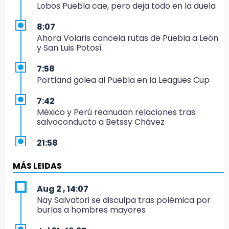
Lobos Puebla cae, pero deja todo en la duela
8:07
Ahora Volaris cancela rutas de Puebla a León
y San Luis Potosí
7:58
Portland golea al Puebla en la Leagues Cup
7:42
México y Perú reanudan relaciones tras
salvoconducto a Betssy Chávez
21:58
¡México, campeón de oro!
MÁS LEIDAS
21:26
Mezcal y artesanías de palma frenan la
Aug 2 , 14:07
migración en Caltepec, Puebla
Nay Salvatori se disculpa tras polémica por
burlas a hombres mayores
21:04
Isaac del Toro seguirá con UAE hasta 2031