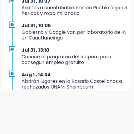
Jul 31 , 10:37
Asaltos a cuentahabientes en Puebla dejan 3
20:45
heridos y robo millonario
Pensé que me iban a matar: Alberto narra lo
que vivió en un secuestro exprés
Jul 31 , 10:05
Gobierno y Google van por laboratorio de IA
20:09
en Cuautlancingo
Black Tiger IV hará su presentación en la
Arena Puebla
Jul 31 , 13:10
Conoce el programa del Inapam para
19:54
conseguir empleo gratuito
Investigación de ASE a Tlatehui y Cuautle no
es politiquería, es por posible desfalco al
Aug 1 , 14:34
erario
Abrirán lugares en la Rosario Castellanos a
rechazados UNAM: Sheinbaum
19:45
Estado invertirá en unidades médicas del
Aug 2 , 15:36
IMSS-Bienestar y el SEDIF
Calendario lunar de agosto trae luna llena y
eclipse
19:35
De la Vega niega venta de Bravos
Jul 31 , 12:59
Aprovecha las Ferias de Paz con consultas